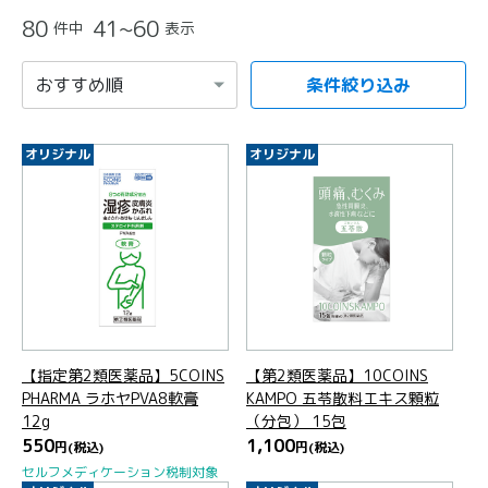
80
41~60
件中
表示
条件絞り込み
項目を選択すると自動的に内容が更新されます。
オリジナル
オリジナル
【指定第2類医薬品】5COINS
【第2類医薬品】10COINS
PHARMA ラホヤPVA8軟膏
KAMPO 五苓散料エキス顆粒
12g
（分包） 15包
550
1,100
円
(税込)
円
(税込)
セルフメディケーション税制対象