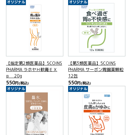
オリジナル
オリジナル
【指定第2類医薬品】5COINS
【第3類医薬品】5COINS
PHARMA ラホヤＨ軟膏ＥＸ
PHARMA サーボン胃腸薬顆粒
α 20g
12包
550
550
円
(税込)
円
(税込)
オリジナル
オリジナル