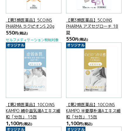
【第3類医薬品】5COINS
【第3類医薬品】5COINS
PHARMA ラクピオンS 20g
PHARMA アズセグローチ 18
550
錠
円
(税込)
550
円
(税込)
セルフメディケーション税制対象
オリジナル
オリジナル
【第2類医薬品】10COINS
【第2類医薬品】10COINS
KAMPO 補中益気湯Aエキス細
KAMPO 半夏厚朴湯Aエキス細
粒「分包」 15包
粒「分包」 15包
1,100
1,100
円
(税込)
円
(税込)
オリジナル
オリジナル