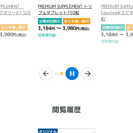
UPPLEMENT トリ
PREMIUM SUPPLEMENT
PREMIUM SUPP
ト150粒
Equolead(エクオリード) 120
プルタブレット1
粒
まとめ買い割引
定期初回割引
ま
3,980
定期初回割引
まとめ買い割引
3,184
～ 3,9
円
(税込)
円
3,184
～ 3,980
円
円
(税込)
定期便可能
定期便可能
閲覧履歴
オリジナル