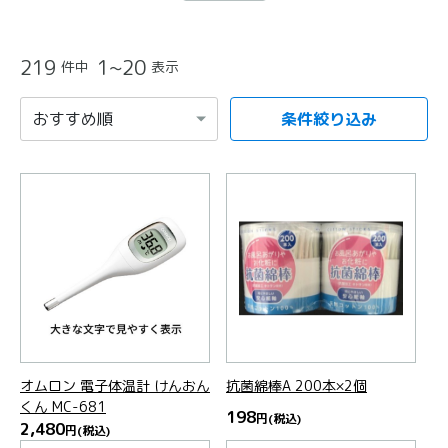
219
1~20
件中
表示
条件絞り込み
項目を選択すると自動的に内容が更新されます。
オムロン 電子体温計 けんおん
抗菌綿棒A 200本×2個
くん MC-681
198
円
(税込)
2,480
円
(税込)