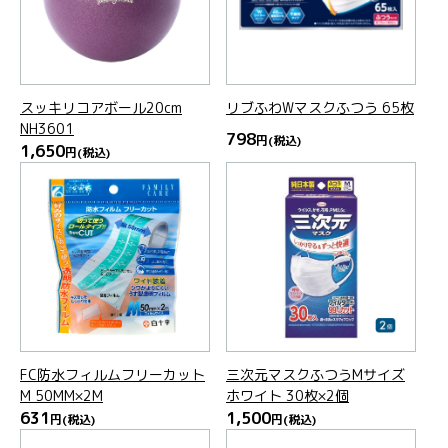
スッキリコアボール20cm
リブふわWマスクふつう 65枚
NH3601
798
円
(税込)
1,650
円
(税込)
FC防水フィルムフリーカット
三次元マスクふつうMサイズ
M 50MM×2M
ホワイト 30枚×2個
631
1,500
円
(税込)
円
(税込)