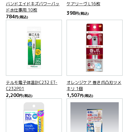
バンドエイドキズパワーパッ
ケアリーヴ L16枚
ド水仕事用 10枚
398
円
(税込)
784
円
(税込)
テルモ電子体温計C232 ET-
オレンジケア 巻き爪凸刃ツメ
C232P01
キリ 1個
2,200
1,507
円
(税込)
円
(税込)