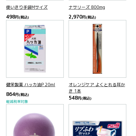
使いきり手袋Mサイズ
ナサリーズ 800mg
498
2,970
円
(税込)
円
(税込)
健栄製薬 ハッカ油P 20ml
オレンジケア よくとれる耳か
き 1本
864
円
(税込)
548
円
(税込)
軽減税率対象