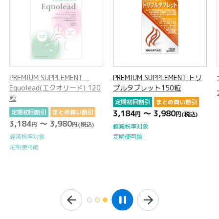
UPPLEMENT
PREMIUM SUPPLEMENT トリ
ナサリーズ 800
(エクオリード) 120
プルタブレット150粒
2,970
円
(税込)
定期初回割引
まとめ買い割引
まとめ買い割引
3,184
～ 3,980
円
円
(税込)
3,980
円
(税込)
軽減税率対象
定期便可能