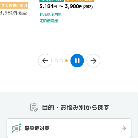
まとめ買い割引
3,184
～ 3,980
円
円
(税込)
3,980
円
(税込)
軽減税率対象
定期便可能
目的・お悩み別から探す
感染症対策