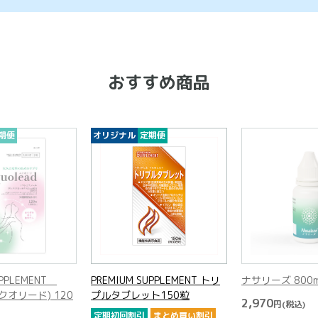
おすすめ商品
期便
オリジナル
定期便
UPPLEMENT
PREMIUM SUPPLEMENT トリ
ナサリーズ 800
(エクオリード) 120
プルタブレット150粒
2,970
円
(税込)
定期初回割引
まとめ買い割引