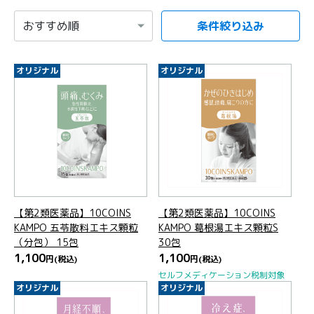
条件絞り込み
項目を選択すると自動的に内容が更新されます。
オリジナル
オリジナル
【第2類医薬品】10COINS
【第2類医薬品】10COINS
KAMPO 五苓散料エキス顆粒
KAMPO 葛根湯エキス顆粒S
（分包） 15包
30包
1,100
1,100
円
(税込)
円
(税込)
セルフメディケーション税制対象
オリジナル
オリジナル