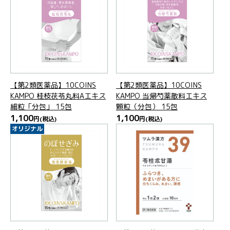
【第2類医薬品】10COINS
【第2類医薬品】10COINS
KAMPO 桂枝茯苓丸料Aエキス
KAMPO 当帰芍薬散料エキス
細粒「分包」 15包
顆粒（分包） 15包
1,100
1,100
円
(税込)
円
(税込)
オリジナル