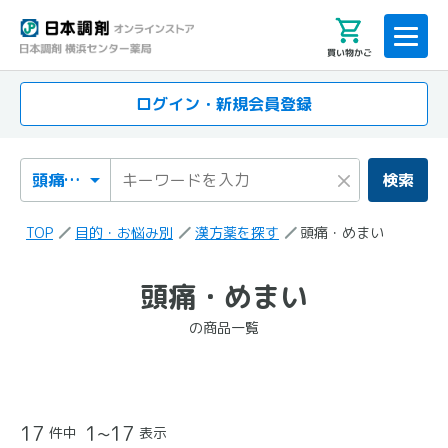
買い物かご
ログイン・新規会員登録
検索カテゴリ
検索キーワード
×
検索
TOP
目的・お悩み別
漢方薬を探す
頭痛・めまい
「頭痛・めまい」
頭痛・めまい
の検索結果
の商品一覧
の商品一覧
17
1~17
件中
表示