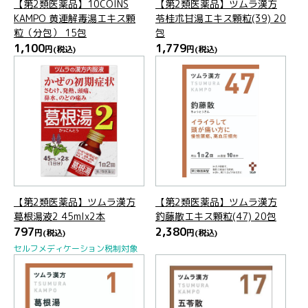
【第2類医薬品】10COINS
【第2類医薬品】ツムラ漢方
KAMPO 黄連解毒湯エキス顆
苓桂朮甘湯エキス顆粒(39) 20
粒（分包） 15包
包
1,100
1,779
円
(税込)
円
(税込)
【第2類医薬品】ツムラ漢方
【第2類医薬品】ツムラ漢方
葛根湯液2 45mlx2本
釣藤散エキス顆粒(47) 20包
797
2,380
円
(税込)
円
(税込)
セルフメディケーション税制対象