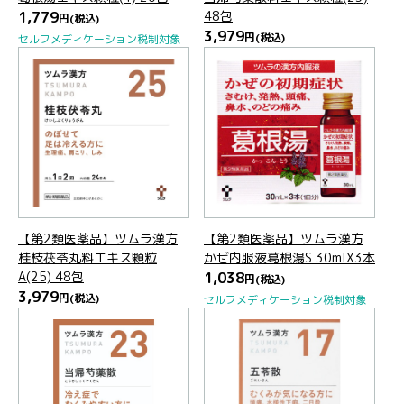
1,779
48包
円
(税込)
3,979
円
(税込)
セルフメディケーション税制対象
【第2類医薬品】ツムラ漢方
【第2類医薬品】ツムラ漢方
桂枝茯苓丸料エキス顆粒
かぜ内服液葛根湯S 30mlX3本
A(25) 48包
1,038
円
(税込)
3,979
円
(税込)
セルフメディケーション税制対象