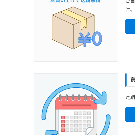
ご自
け。
定期