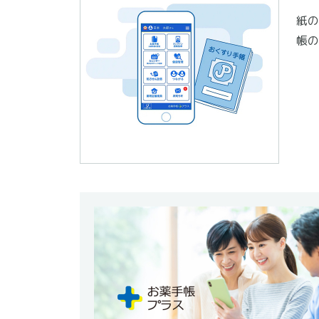
紙の
帳の