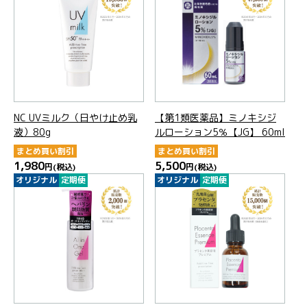
NC UVミルク（日やけ止め乳
【第1類医薬品】ミノキシジ
液）80g
ルローション5％【JG】 60ml
まとめ買い割引
まとめ買い割引
1,980
5,500
円
(税込)
円
(税込)
オリジナル
定期便
オリジナル
定期便