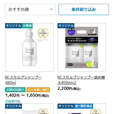
条件絞り込み
項目を選択すると自動的に内容が更新されます。
オリジナル
定期便
オリジナル
NCスカルプシャンプー
NCスカルプシャンプー詰め替
480ml
え400ml×2
2,200
円
(税込)
定期初回割引
まとめ買い割引
1,402
～ 1,650
円
円
(税込)
定期便可能
オリジナル
オリジナル
第1類医薬品