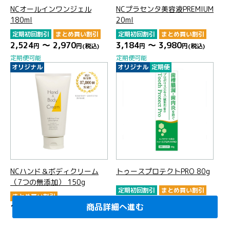
NCオールインワンジェル
NCプラセンタ美容液PREMIUM
180ml
20ml
定期初回割引
まとめ買い割引
定期初回割引
まとめ買い割引
2,524
～ 2,970
3,184
～ 3,980
円
円
(税込)
円
円
(税込)
定期便可能
定期便可能
オリジナル
オリジナル
定期便
NCハンド＆ボディクリーム
トゥースプロテクトPRO 80g
（7つの無添加） 150g
定期初回割引
まとめ買い割引
まとめ買い割引
1,496
～ 1,760
円
円
(税込)
商品詳細へ進む
商品詳細へ進む
商品詳細へ進む
商品詳細へ進む
商品詳細へ進む
商品詳細へ進む
商品詳細へ進む
商品詳細へ進む
1,650
円
(税込)
定期便可能