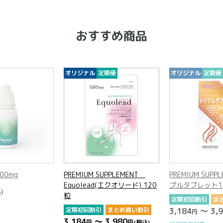
おすすめ商品
オリジナル
定期便
オリジナル
定期便
00mg
PREMIUM SUPPLEMENT
PREMIUM SUPP
Equolead(エクオリード) 120
プルタブレット1
)
粒
定期初回割引
ま
定期初回割引
まとめ買い割引
3,184
～ 3,9
円
3,184
～ 3,980
円
円
(税込)