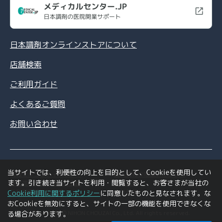
メディカルセンター.JP
日本調剤の医院開業サポート
日本調剤オンラインストアについて
店舗検索
ご利用ガイド
よくあるご質問
お問い合わせ
当サイトでは、利便性の向上を目的として、Cookieを使用してい
情報セキュリティポリシー
個人情報の取扱いについて
ます。引き続き当サイトを利用・閲覧すると、お客さまが当社の
特定商取引法に基づく表記
利用規約
ご利用環境について
会社情報
Cookie利用に関するポリシー
に同意したものと見なされます。な
おCookieを無効にすると、サイトの一部の機能を使用できなくな
Copyright © NIHON CHOUZAI Co., Ltd. All rights reserved.
る場合があります。