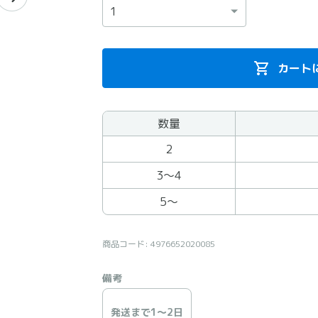
カート
数量
まとめ買いの商品
2
3〜4
5〜
商品コード: 4976652020085
備考
発送まで1〜2日