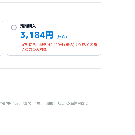
定期購入
3,184
円
(税込)
定期便初回配送分
2,420
円
(税込)
※初めての購
入の方のみ対象
6週間に1度、7週間に1度、8週間に1度から選択可能で