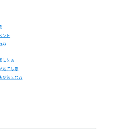
品
メント
食品
気になる
が気になる
肪が気になる