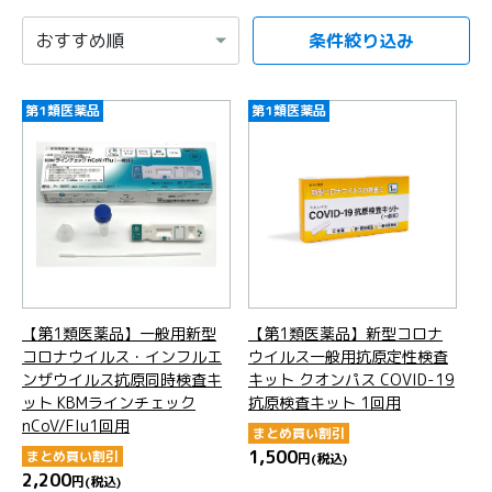
条件絞り込み
項目を選択すると自動的に内容が更新されます。
第1類医薬品
第1類医薬品
【第1類医薬品】一般用新型
【第1類医薬品】新型コロナ
コロナウイルス・インフルエ
ウイルス一般用抗原定性検査
ンザウイルス抗原同時検査キ
キット クオンパス COVID-19
ット KBMラインチェック
抗原検査キット 1回用
nCoV/Flu1回用
まとめ買い割引
1,500
まとめ買い割引
円
(税込)
2,200
円
(税込)