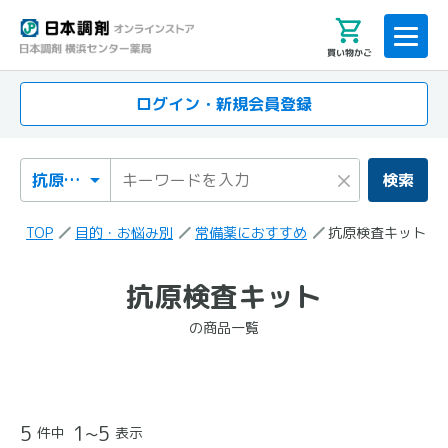
買い物かご
ログイン・新規会員登録
検索カテゴリ
検索キーワード
×
検索
TOP
目的・お悩み別
常備薬におすすめ
抗原検査キット
「抗原検査キット」
抗原検査キット
の検索結果
の商品一覧
の商品一覧
5
1~5
件中
表示