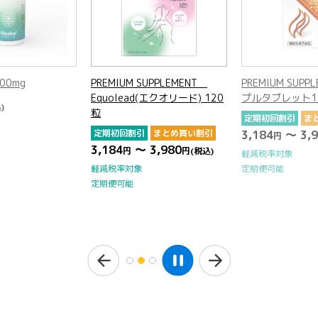
SUPPLEMENT
PREMIUM SUPPLEMENT トリ
ナサリーズ 800
(エクオリード) 120
プルタブレット150粒
2,970
円
(税込)
定期初回割引
まとめ買い割引
まとめ買い割引
3,184
～ 3,980
円
円
(税込)
3,980
円
(税込)
軽減税率対象
定期便可能