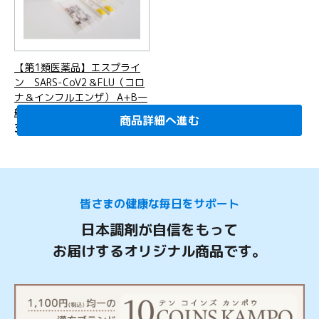
【第1類医薬品】エスプライ
ン SARS-CoV2＆FLU（コロ
ナ＆インフルエンザ） A+B一
般用２テスト分
商品詳細へ進む
商品詳細へ進む
商品詳細へ進む
商品詳細へ進む
商品詳細へ進む
3,960
円
(税込)
皆さまの健康な毎日をサポート
日本調剤が自信をもって
お届けするオリジナル商品です。