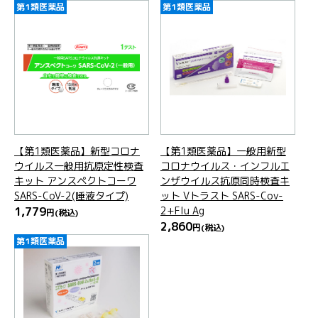
第1類医薬品
第1類医薬品
【第1類医薬品】新型コロナ
【第1類医薬品】一般用新型
ウイルス一般用抗原定性検査
コロナウイルス・インフルエ
キット アンスペクトコーワ
ンザウイルス抗原同時検査キ
SARS-CoV-2(唾液タイプ)
ット Vトラスト SARS-Cov-
1,779
2+Flu Ag
円
(税込)
2,860
円
(税込)
第1類医薬品