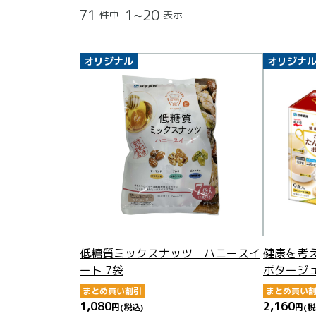
71
1~20
件中
表示
オリジナル
オリジナ
低糖質ミックスナッツ ハニースイ
健康を考
ート 7袋
ポタージュ
まとめ買い割引
まとめ買い
1,080
2,160
円
(税込)
円
(税