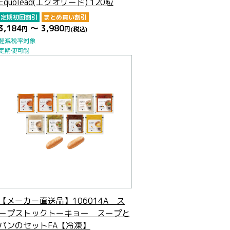
Equolead(エクオリード) 120粒
定期初回割引
まとめ買い割引
3,184
～ 3,980
円
円
(税込)
軽減税率対象
定期便可能
【メーカー直送品】106014A ス
ープストックトーキョー スープと
パンのセットFA【冷凍】