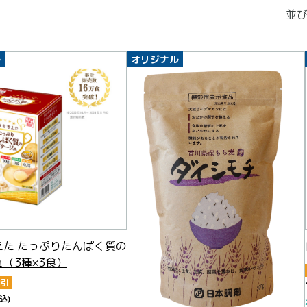
並び
ル
オリジナル
えた たっぷりたんぱく質の
（3種×3食）
割引
込)