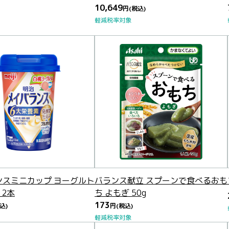
10,649
円
(税込)
軽減税率対象
ンスミニカップ ヨーグルト
バランス献立 スプーンで食べるおも
12本
ち よもぎ 50g
173
込)
円
(税込)
軽減税率対象