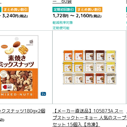
）
ー 60袋
引
まとめ買い割引
定期初回割引
まとめ買い割引
 3,240
1,728
～ 2,160
円
(税込)
円
円
(税込)
軽減税率対象
定期便可能
クスナッツ180g×2個
【メーカー直送品】105873A スー
プストックトーキョー 人気のスープ
込)
セット 15個入【冷凍】