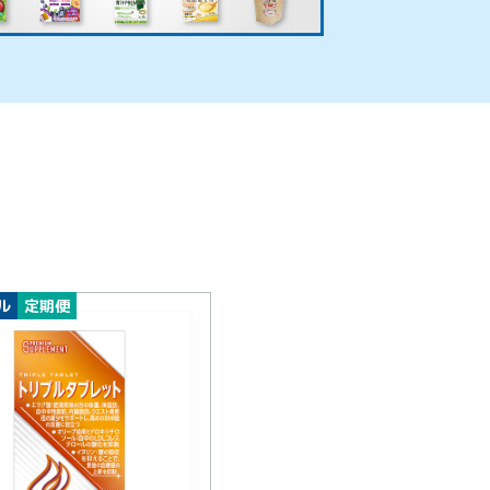
ル
定期便