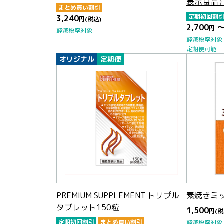
表示食品
まとめ買い割引
定期初回割
3,240
円
(税込)
2,700
～
円
軽減税率対象
軽減税率対象
定期便可能
オリジナル
定期便
PREMIUM SUPPLEMENT トリプル
素焼きミッ
タブレット150粒
1,500
円
(税
定期初回割引
まとめ買い割引
軽減税率対象