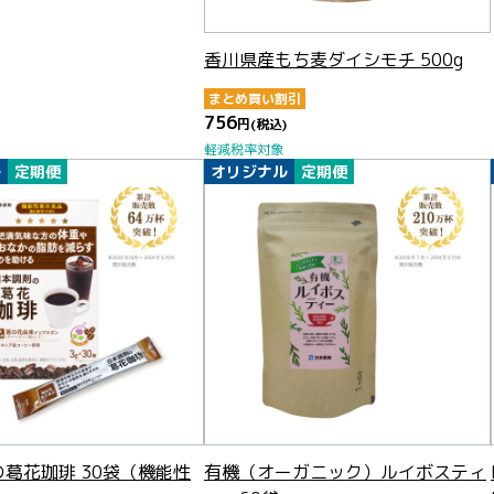
香川県産もち麦ダイシモチ 500g
まとめ買い割引
756
円
(税込)
軽減税率対象
ル
定期便
オリジナル
定期便
葛花珈琲 30袋（機能性
有機（オーガニック）ルイボスティ