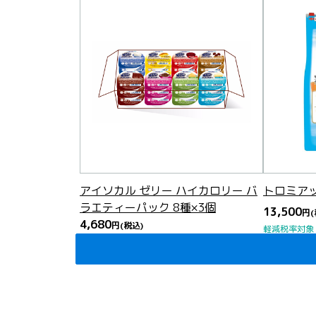
アイソカル ゼリー ハイカロリー バ
トロミアッ
ラエティーパック 8種×3個
13,500
円
4,680
円
(税込)
軽減税率対象
軽減税率対象