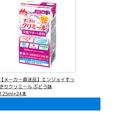
【メーカー直送品】エンジョイすっ
きりクリミール ぶどう味
125ml×24本
5,184
円
(税込)
軽減税率対象