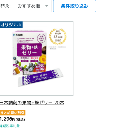
替え:
条件絞り込み
項目を選択する
オリジナル
日本調剤の果物+鉄ゼリー 20本
まとめ買い割引
1,296
円
(税込)
軽減税率対象