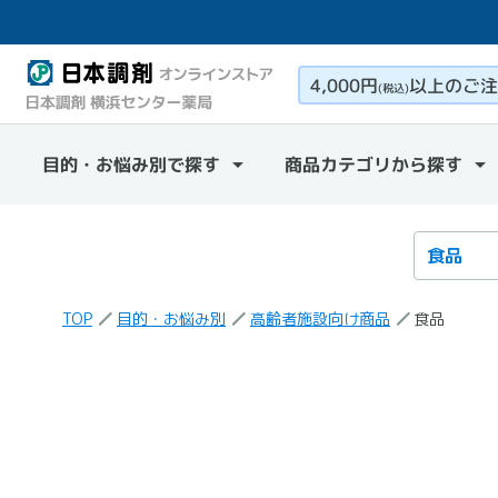
4,000円
以上のご注
(税込)
目的・お悩み別で探す
商品カテゴリから探す
検索カテ
検索キー
TOP
目的・お悩み別
高齢者施設向け商品
食品
「食品」
の検索結果
の商品一覧