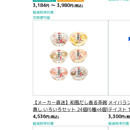
3,184
～ 3,980
円
円
(税込)
軽減税率対象
定期便可能
【メーカー直送】和風だし香る茶碗
メイバラ
蒸し いろいろセット 24個(6種×4個)
テイスト 
4,536
3,300
円
(税込)
円
(税
軽減税率対象
軽減税率対象