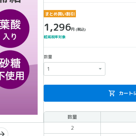
まとめ買い割引
1,296
円
(税込)
軽減税率対象
数量
カート
数量
まとめ買いの商品
2