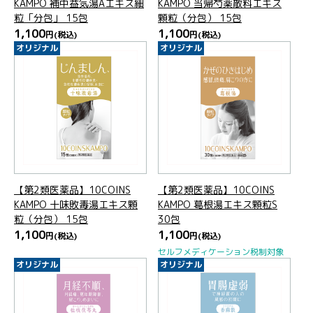
KAMPO 補中益気湯Aエキス細
KAMPO 当帰芍薬散料エキス
粒「分包」 15包
顆粒（分包） 15包
1,100
1,100
円
(税込)
円
(税込)
オリジナル
オリジナル
【第2類医薬品】10COINS
【第2類医薬品】10COINS
KAMPO 十味敗毒湯エキス顆
KAMPO 葛根湯エキス顆粒S
粒（分包） 15包
30包
1,100
1,100
円
(税込)
円
(税込)
セルフメディケーション税制対象
オリジナル
オリジナル