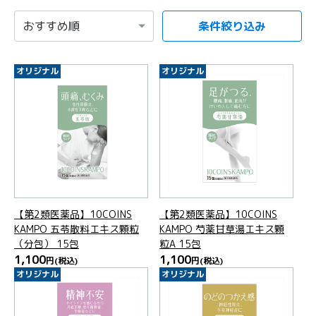
条件絞り込み
項目を選択すると自動的に内容が更新されます。
オリジナル
オリジナル
【第2類医薬品】10COINS
【第2類医薬品】10COINS
KAMPO 五苓散料エキス顆粒
KAMPO 芍薬甘草湯エキス顆
（分包） 15包
粒A 15包
1,100
1,100
円
(税込)
円
(税込)
オリジナル
オリジナル