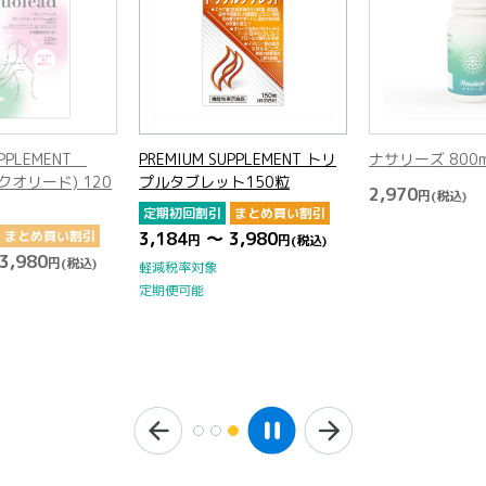
UPPLEMENT
PREMIUM SUPPLEMENT トリ
ナサリーズ 800
(エクオリード) 120
プルタブレット150粒
2,970
円
(税込)
定期初回割引
まとめ買い割引
まとめ買い割引
3,184
～ 3,980
円
円
(税込)
3,980
円
(税込)
軽減税率対象
定期便可能