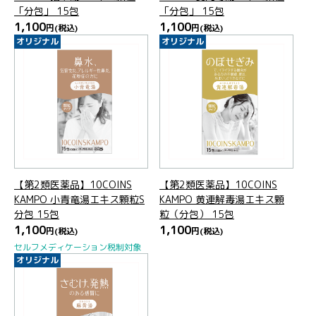
「分包」 15包
「分包」 15包
1,100
1,100
円
(税込)
円
(税込)
オリジナル
オリジナル
【第2類医薬品】10COINS
【第2類医薬品】10COINS
KAMPO 小青竜湯エキス顆粒S
KAMPO 黄連解毒湯エキス顆
分包 15包
粒（分包） 15包
1,100
1,100
円
(税込)
円
(税込)
セルフメディケーション税制対象
オリジナル