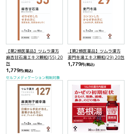
【第2類医薬品】ツムラ漢方
【第2類医薬品】ツムラ漢方
麻杏甘石湯エキス顆粒(55) 20
麦門冬湯エキス顆粒(29) 20包
包
1,779
円
(税込)
1,779
円
(税込)
セルフメディケーション税制対象