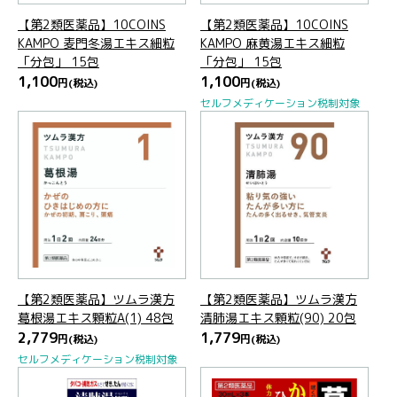
【第2類医薬品】10COINS
【第2類医薬品】10COINS
KAMPO 麦門冬湯エキス細粒
KAMPO 麻黄湯エキス細粒
「分包」 15包
「分包」 15包
1,100
1,100
円
(税込)
円
(税込)
セルフメディケーション税制対象
【第2類医薬品】ツムラ漢方
【第2類医薬品】ツムラ漢方
葛根湯エキス顆粒A(1) 48包
清肺湯エキス顆粒(90) 20包
2,779
1,779
円
(税込)
円
(税込)
セルフメディケーション税制対象