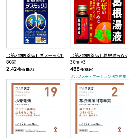
【第2類医薬品】ダスモックb
【第2類医薬品】葛根湯液WS
80錠
30ml×3
2,424
488
円
(税込)
円
(税込)
セルフメディケーション税制対象