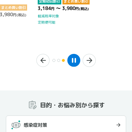
定期初回割引
まとめ買い割引
まとめ買い割引
3,184
～ 3,980
円
円
(税込)
3,980
円
(税込)
軽減税率対象
定期便可能
目的・お悩み別から探す
感染症対策