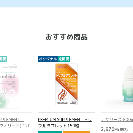
おすすめ商品
期便
オリジナル
定期便
UPPLEMENT
PREMIUM SUPPLEMENT トリ
ナサリーズ 800
(エクオリード) 120
プルタブレット150粒
2,970
円
(税込)