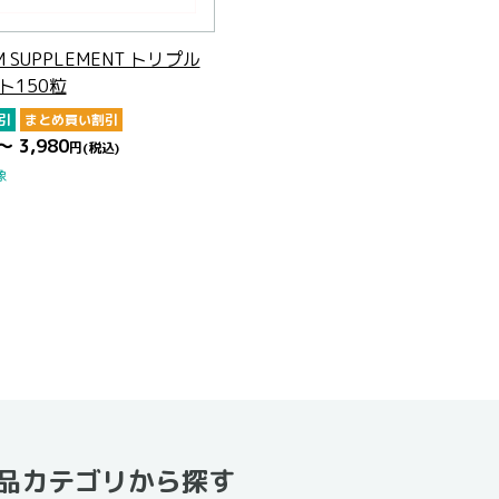
M SUPPLEMENT トリプル
ト150粒
引
まとめ買い割引
～ 3,980
円
(税込)
象
品カテゴリから探す