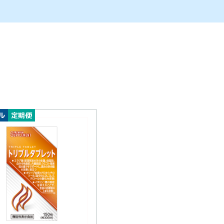
ル
定期便