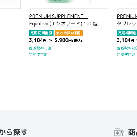
PREMIUM SUPPLEMENT
PREMIU
Equolead(エクオリード) 120粒
タブレッ
定期初回割引
まとめ買い割引
定期初回割
3,184
～ 3,980
3,184
円
円
(税込)
円
軽減税率対象
軽減税率対
定期便可能
定期便可能
から探す
商