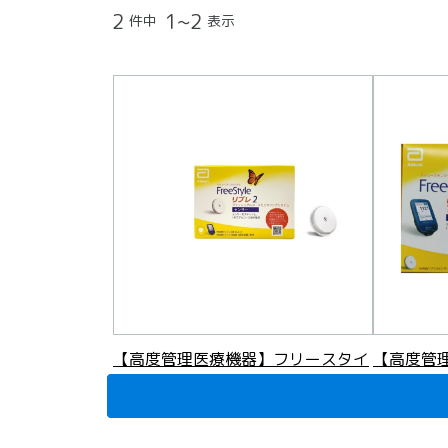
2
1~2
件中
表示
【高度管理医療機器】フリースタイ
【高度管
ルリブレ2 センサー
ルリブレ2
8,699
8,800
円
(税込)
円
(税