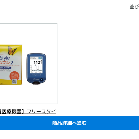
並び
理医療機器】フリースタイ
 リーダー
商品詳細へ進む
商品詳細へ進む
込)