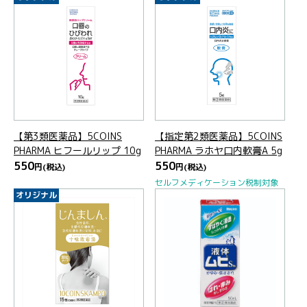
【第3類医薬品】5COINS
【指定第2類医薬品】5COINS
PHARMA ヒフールリップ 10g
PHARMA ラホヤ口内軟膏A 5g
550
550
円
(税込)
円
(税込)
セルフメディケーション税制対象
オリジナル