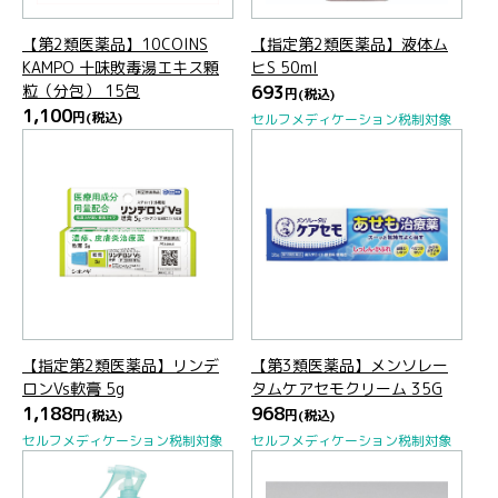
【第2類医薬品】10COINS
【指定第2類医薬品】液体ム
KAMPO 十味敗毒湯エキス顆
ヒS 50ml
粒（分包） 15包
693
円
(税込)
1,100
円
(税込)
セルフメディケーション税制対象
【指定第2類医薬品】リンデ
【第3類医薬品】メンソレー
ロンVs軟膏 5g
タムケアセモクリーム 35G
1,188
968
円
(税込)
円
(税込)
セルフメディケーション税制対象
セルフメディケーション税制対象