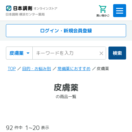
買い物かご
ログイン・新規会員登録
検索カテゴリ
検索キーワード
×
検索
TOP
目的・お悩み別
常備薬におすすめ
皮膚薬
「皮膚薬」
皮膚薬
の検索結果
の商品一覧
の商品一覧
92
1~20
件中
表示