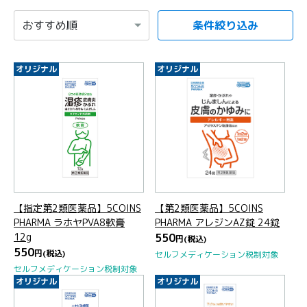
条件絞り込み
項目を選択すると自動的に内容が更新されます。
オリジナル
オリジナル
【指定第2類医薬品】5COINS
【第2類医薬品】5COINS
PHARMA ラホヤPVA8軟膏
PHARMA アレジンAZ錠 24錠
12g
550
円
(税込)
550
円
(税込)
セルフメディケーション税制対象
セルフメディケーション税制対象
オリジナル
オリジナル