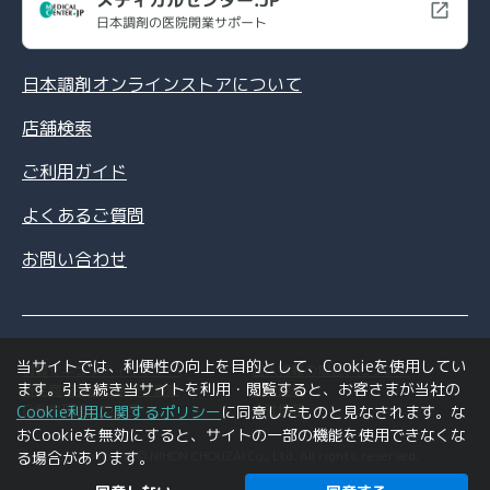
メディカルセンター.JP
日本調剤の医院開業サポート
日本調剤オンラインストアについて
店舗検索
ご利用ガイド
よくあるご質問
お問い合わせ
当サイトでは、利便性の向上を目的として、Cookieを使用してい
情報セキュリティポリシー
個人情報の取扱いについて
ます。引き続き当サイトを利用・閲覧すると、お客さまが当社の
特定商取引法に基づく表記
利用規約
ご利用環境について
会社情報
Cookie利用に関するポリシー
に同意したものと見なされます。な
おCookieを無効にすると、サイトの一部の機能を使用できなくな
Copyright © NIHON CHOUZAI Co., Ltd. All rights reserved.
る場合があります。