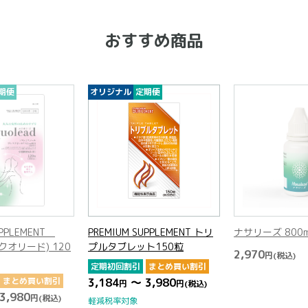
おすすめ商品
期便
オリジナル
定期便
UPPLEMENT
PREMIUM SUPPLEMENT トリ
ナサリーズ 800
(エクオリード) 120
プルタブレット150粒
2,970
円
(税込)
定期初回割引
まとめ買い割引
まとめ買い割引
3,184
～ 3,980
円
円
(税込)
3,980
円
(税込)
軽減税率対象