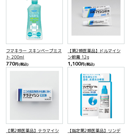
フマキラー スキンベープミス
【第2類医薬品】ドルマイシ
ト 200ml
ン軟膏 12g
770
1,100
円
(税込)
円
(税込)
【第2類医薬品】テラマイシ
【指定第2類医薬品】リンデ