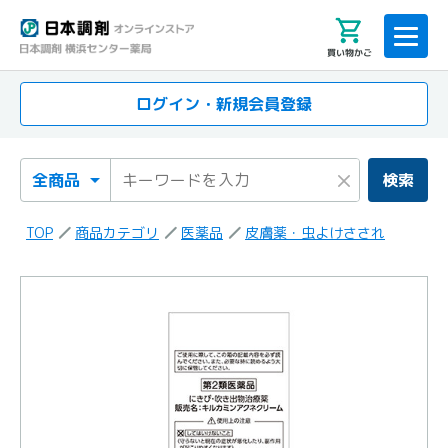
買い物かご
ログイン・新規会員登録
検索カテゴリ
検索キーワード
×
検索
TOP
商品カテゴリ
医薬品
皮膚薬・虫よけさされ