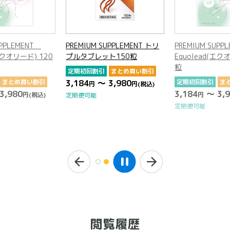
UPPLEMENT トリ
PREMIUM SUPPLEMENT
PREMIUM SUPP
ト150粒
Equolead(エクオリード) 120
プルタブレット1
粒
まとめ買い割引
定期初回割引
ま
3,980
定期初回割引
まとめ買い割引
3,184
～ 3,9
円
(税込)
円
3,184
～ 3,980
円
円
(税込)
定期便可能
定期便可能
閲覧履歴