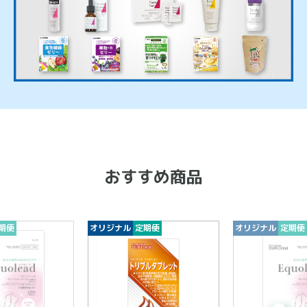
おすすめ商品
期便
オリジナル
定期便
オリジナル
定期便