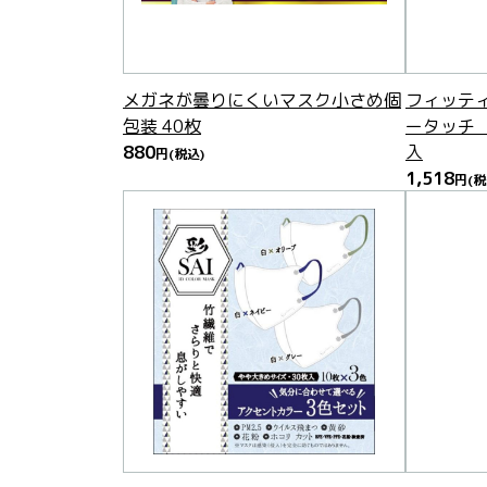
メガネが曇りにくいマスク小さめ個
フィッテ
包装 40枚
ータッチ
880
入
円
(税込)
1,518
円
(税