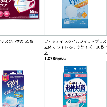
マスク小さめ 65枚
フィッティ スタイルフィットプラス
立体 ホワイト ふつうサイズ 20枚
入
1,078
円
(税込)