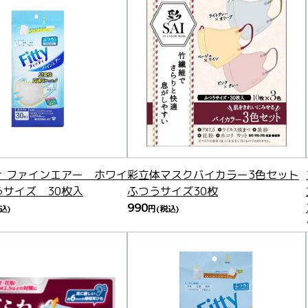
ィ ファインエアー ホワイ
彩立体マスクバイカラー3色セット
うサイズ 30枚入
ふつうサイズ30枚
990
込)
円
(税込)