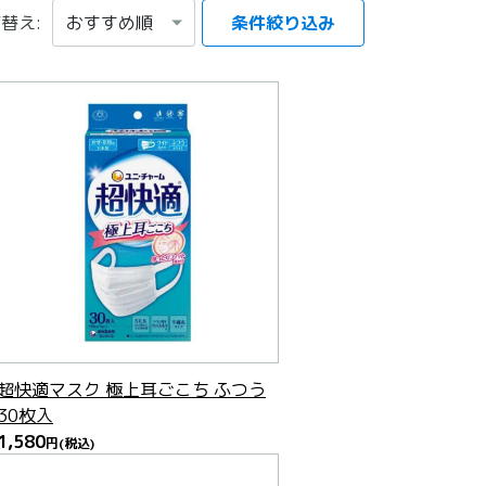
替え:
条件絞り込み
項目を選択する
超快適マスク 極上耳ごこち ふつう
30枚入
1,580
円
(税込)