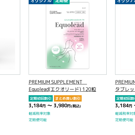
オリジナル
定期便
オリジナ
PREMIUM SUPPLEMENT
PREMIU
Equolead(エクオリード) 120粒
タブレッ
定期初回割引
まとめ買い割引
定期初回割
3,184
～ 3,980
3,184
円
円
(税込)
円
軽減税率対象
軽減税率対
定期便可能
定期便可能