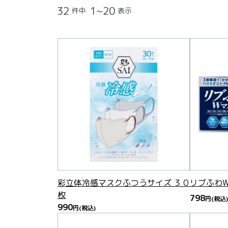
32
1~20
件中
表示
彩立体冷感マスクふつうサイズ ３０
リブふわW
枚
798
円
(税込)
990
円
(税込)