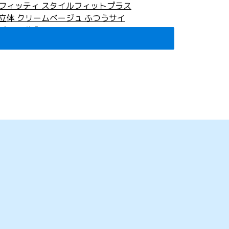
フィッティ スタイルフィットプラス
立体 クリームベージュ ふつうサイ
ズ 20枚入
1,078
円
(税込)