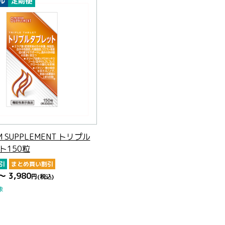
ル
定期便
M SUPPLEMENT トリプル
ト150粒
引
まとめ買い割引
～ 3,980
円
(税込)
象