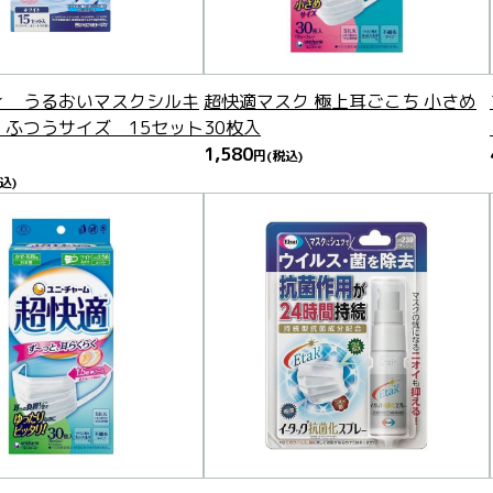
ィ うるおいマスクシルキ
超快適マスク 極上耳ごこち 小さめ
 ふつうサイズ 15セット
30枚入
1,580
円
(税込)
込)