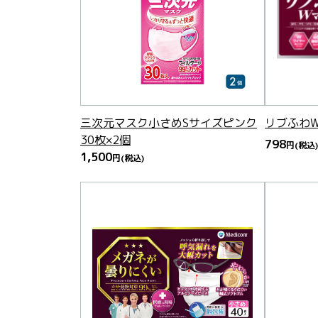
三次元マスク小さめSサイズピンク
リブふわW
30枚×2個
798
円
(税込)
1,500
円
(税込)