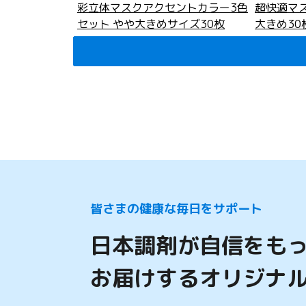
彩立体マスクアクセントカラー3色
超快適マス
セット やや大きめサイズ30枚
大きめ30
990
円
(税込)
まとめ買い
1,500
円
(税
皆さまの健康な毎日をサポート
日本調剤が自信をも
お届けするオリジナ