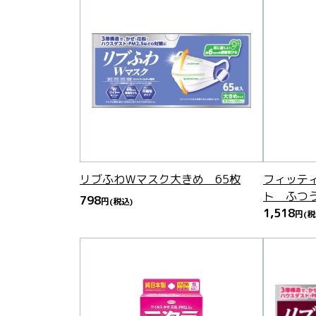
リブふわＷマスク大きめ 65枚
フィッテ
ト ふつ
798
円
(税込)
1,518
円
(税