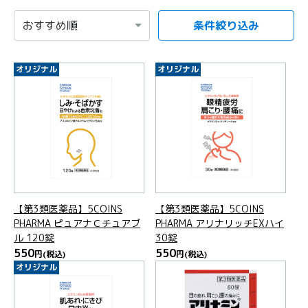
条件絞り込み
項目を選択すると自動的に内容が更新されます。
オリジナル
オリジナル
【第3類医薬品】5COINS
【第3類医薬品】5COINS
PHARMA ピュアナＣチュアブ
PHARMA アリナリッチEXハイ
ル 120錠
30錠
550
550
円
(税込)
円
(税込)
オリジナル