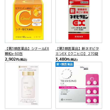
【第3類医薬品】シナールEX
【第3類医薬品】新ネオビタ
顆粒e 60包
ミンEX【クニヒロ】 270錠
2,902
3,480
円
(税込)
円
(税込)
第1類医薬品