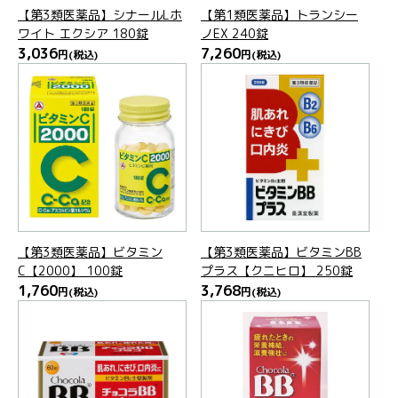
【第3類医薬品】シナールLホ
【第1類医薬品】トランシー
ワイト エクシア 180錠
ノEX 240錠
3,036
7,260
円
(税込)
円
(税込)
【第3類医薬品】ビタミン
【第3類医薬品】ビタミンBB
C【2000】 100錠
プラス【クニヒロ】 250錠
1,760
3,768
円
(税込)
円
(税込)