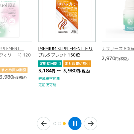
PREMIUM SUPPLEMENT トリ
ナサリーズ 800mg
PRE
プルタブレット150粒
Equ
2,970
円
(税込)
粒
定期初回割引
まとめ買い割引
3,184
～ 3,980
定期
円
円
(税込)
3,1
軽減税率対象
定期便可能
軽減
定期