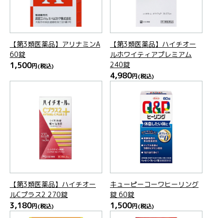
【第3類医薬品】アリナミンA
【第3類医薬品】ハイチオー
60錠
ルホワイティアプレミアム
1,500
240錠
円
(税込)
4,980
円
(税込)
【第3類医薬品】ハイチオー
キューピーコーワヒーリング
ルCプラス2 270錠
錠 60錠
3,180
1,500
円
(税込)
円
(税込)