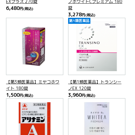
EXプラス 270錠
ノホワイトCプレミアム 180
6,480
錠
円
(税込)
3,278
円
(税込)
第1類医薬品
【第3類医薬品】ミヤコホワ
【第1類医薬品】トランシー
イト 180錠
ノEX 120錠
1,500
3,960
円
(税込)
円
(税込)