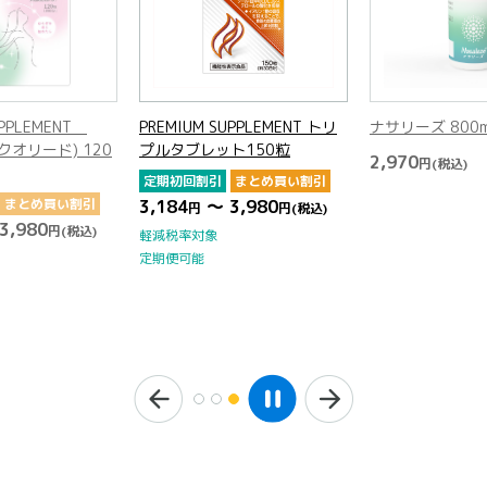
UPPLEMENT
PREMIUM SUPPLEMENT トリ
ナサリーズ 800
(エクオリード) 120
プルタブレット150粒
2,970
円
(税込)
定期初回割引
まとめ買い割引
まとめ買い割引
3,184
～ 3,980
円
円
(税込)
3,980
円
(税込)
軽減税率対象
定期便可能