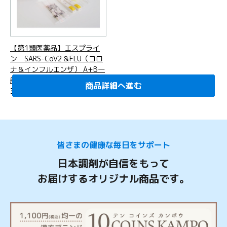
【第1類医薬品】エスプライ
ン SARS-CoV2＆FLU（コロ
ナ＆インフルエンザ） A+B一
般用２テスト分
商品詳細へ進む
商品詳細へ進む
商品詳細へ進む
商品詳細へ進む
商品詳細へ進む
3,960
円
(税込)
皆さまの健康な毎日をサポート
日本調剤が自信をもって
お届けするオリジナル商品です。