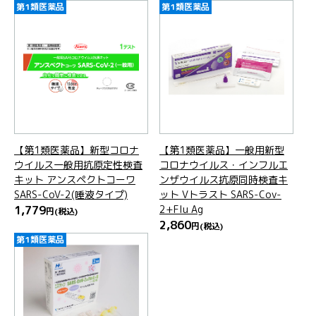
第1類医薬品
第1類医薬品
【第1類医薬品】新型コロナ
【第1類医薬品】一般用新型
ウイルス一般用抗原定性検査
コロナウイルス・インフルエ
キット アンスペクトコーワ
ンザウイルス抗原同時検査キ
SARS-CoV-2(唾液タイプ)
ット Vトラスト SARS-Cov-
1,779
2+Flu Ag
円
(税込)
2,860
円
(税込)
第1類医薬品