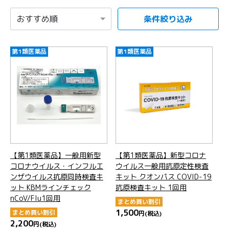
条件絞り込み
項目を選択すると自動的に内容が更新されます。
第1類医薬品
第1類医薬品
【第1類医薬品】一般用新型
【第1類医薬品】新型コロナ
コロナウイルス・インフルエ
ウイルス一般用抗原定性検査
ンザウイルス抗原同時検査キ
キット クオンパス COVID-19
ット KBMラインチェック
抗原検査キット 1回用
nCoV/Flu1回用
まとめ買い割引
1,500
まとめ買い割引
円
(税込)
2,200
円
(税込)