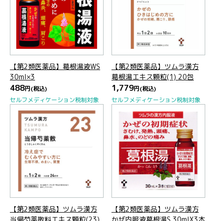
【第2類医薬品】葛根湯液WS
【第2類医薬品】ツムラ漢方
30ml×3
葛根湯エキス顆粒(1) 20包
488
1,779
円
(税込)
円
(税込)
セルフメディケーション税制対象
セルフメディケーション税制対象
【第2類医薬品】ツムラ漢方
【第2類医薬品】ツムラ漢方
当帰芍薬散料エキス顆粒(23)
かぜ内服液葛根湯S 30mlX3本