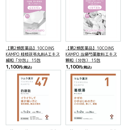
【第2類医薬品】10COINS
【第2類医薬品】10COINS
KAMPO 桂枝茯苓丸料Aエキス
KAMPO 当帰芍薬散料エキス
細粒「分包」 15包
顆粒（分包） 15包
1,100
1,100
円
(税込)
円
(税込)