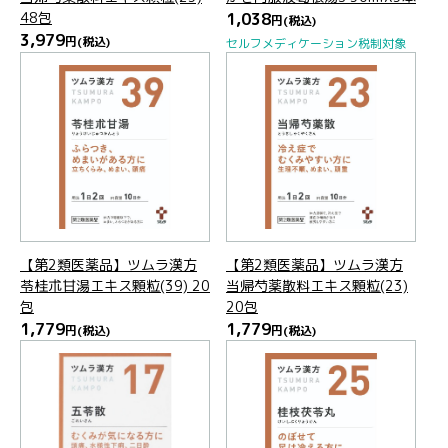
48包
1,038
円
(税込)
3,979
円
(税込)
セルフメディケーション税制対象
【第2類医薬品】ツムラ漢方
【第2類医薬品】ツムラ漢方
苓桂朮甘湯エキス顆粒(39) 20
当帰芍薬散料エキス顆粒(23)
包
20包
1,779
1,779
円
(税込)
円
(税込)