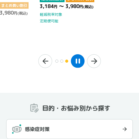
まとめ買い割引
3,184
～ 3,980
円
円
(税込)
3,980
円
(税込)
軽減税率対象
定期便可能
目的・お悩み別から探す
感染症対策