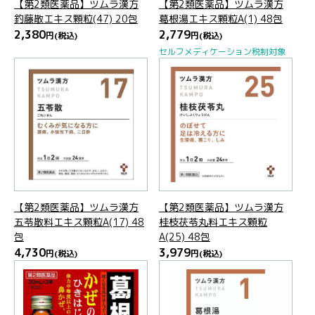
【第2類医薬品】ツムラ漢方
【第2類医薬品】ツムラ漢方
釣藤散エキス顆粒(47) 20包
葛根湯エキス顆粒A(1) 48包
2,380
2,779
円
(税込)
円
(税込)
セルフメディケーション税制対象
【第2類医薬品】ツムラ漢方
【第2類医薬品】ツムラ漢方
五苓散料エキス顆粒A(17) 48
桂枝茯苓丸料エキス顆粒
包
A(25) 48包
4,730
3,979
円
(税込)
円
(税込)