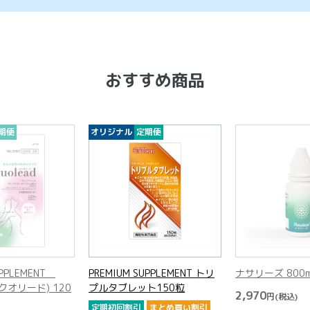
おすすめ商品
期便
オリジナル
定期便
UPPLEMENT
PREMIUM SUPPLEMENT トリ
ナサリーズ 800
(エクオリード) 120
プルタブレット150粒
2,970
円
(税込)
定期初回割引
まとめ買い割引