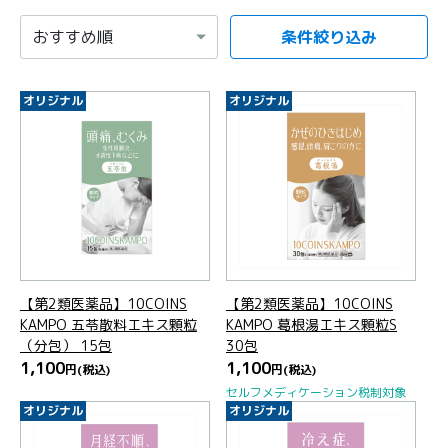
条件絞り込み
項目を選択すると自動的に内容が更新されます。
オリジナル
オリジナル
【第2類医薬品】10COINS
【第2類医薬品】10COINS
KAMPO 五苓散料エキス顆粒
KAMPO 葛根湯エキス顆粒S
（分包） 15包
30包
1,100
1,100
円
(税込)
円
(税込)
セルフメディケーション税制対象
オリジナル
オリジナル