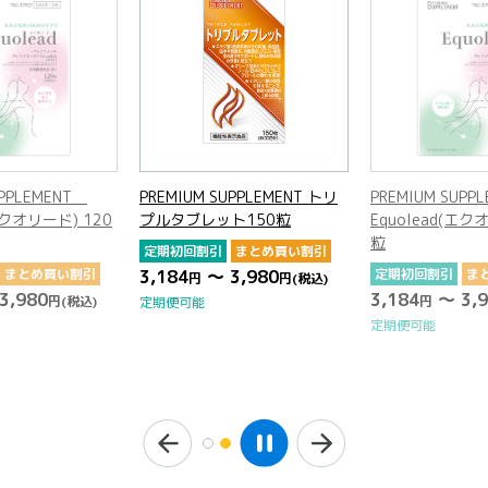
UPPLEMENT
PREMIUM SUPPLEMENT トリ
PREMIUM SUP
(エクオリード) 120
プルタブレット150粒
Equolead(エク
粒
定期初回割引
まとめ買い割引
まとめ買い割引
3,184
～ 3,980
定期初回割引
ま
円
円
(税込)
3,980
3,184
～ 3,9
円
(税込)
円
定期便可能
定期便可能