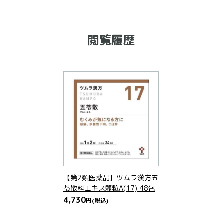
閲覧履歴
【第2類医薬品】ツムラ漢方五
苓散料エキス顆粒A(17) 48包
4,730
円
(税込)