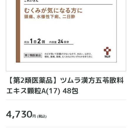
【第2類医薬品】ツムラ漢方五苓散料
エキス顆粒A(17) 48包
4,730
円
(税込)