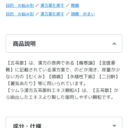
目的・お悩み別
漢方薬を探す
胃腸
目的・お悩み別
漢方薬を探す
頭痛・めまい
商品説明
【五苓散】は、漢方の原典である【傷寒論】【金匱要
略】に記載されている漢方薬で、のどが渇き、尿量が少
ない方の【むくみ】【頭痛】【水様性下痢】【二日酔】
【暑気あたり】等に用いられています。
【ツムラ漢方五苓散料エキス顆粒A】は、【五苓散】か
ら抽出したエキスより製した服用しやすい顆粒です。
成分・仕様