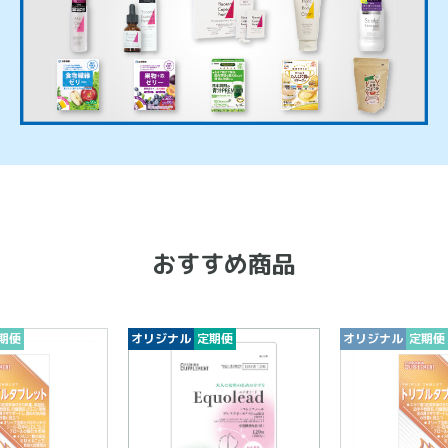
おすすめ商品
期便
オリジナル
定期便
オリジナル
定期便