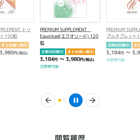
UPPLEMENT トリ
PREMIUM SUPPLEMENT
PREMIUM SUPP
ト150粒
Equolead(エクオリード) 120
プルタブレット1
粒
まとめ買い割引
定期初回割引
ま
3,980
定期初回割引
まとめ買い割引
3,184
～ 3,9
円
(税込)
円
3,184
～ 3,980
円
円
(税込)
定期便可能
定期便可能
閲覧履歴