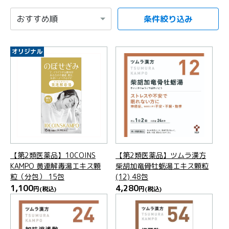
条件絞り込み
項目を選択すると自動的に内容が更新されます。
オリジナル
【第2類医薬品】10COINS
【第2類医薬品】ツムラ漢方
KAMPO 黄連解毒湯エキス顆
柴胡加竜骨牡蛎湯エキス顆粒
粒（分包） 15包
(12) 48包
1,100
4,280
円
(税込)
円
(税込)