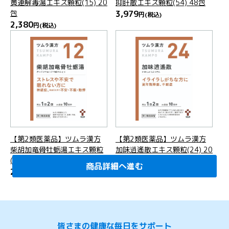
黄連解毒湯エキス顆粒(15) 20
抑肝散エキス顆粒(54) 48包
包
3,979
円
(税込)
2,380
円
(税込)
【第2類医薬品】ツムラ漢方
【第2類医薬品】ツムラ漢方
柴胡加竜骨牡蛎湯エキス顆粒
加味逍遙散エキス顆粒(24) 20
(12) 20包
包
商品詳細へ進む
商品詳細へ進む
商品詳細へ進む
商品詳細へ進む
商品詳細へ進む
商品詳細へ進む
商品詳細へ進む
商品詳細へ進む
2,380
1,779
円
(税込)
円
(税込)
皆さまの健康な毎日をサポート