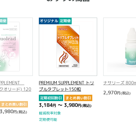
期便
オリジナル
定期便
UPPLEMENT
PREMIUM SUPPLEMENT トリ
ナサリーズ 800
(エクオリード) 120
プルタブレット150粒
2,970
円
(税込)
定期初回割引
まとめ買い割引
まとめ買い割引
3,184
～ 3,980
円
円
(税込)
3,980
円
(税込)
軽減税率対象
定期便可能