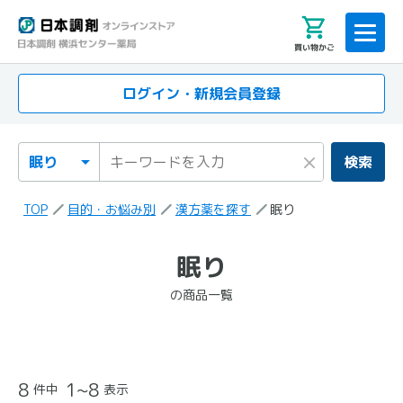
買い物かご
ログイン・新規会員登録
検索カテゴリ
検索キーワード
×
検索
TOP
目的・お悩み別
漢方薬を探す
眠り
「眠り」
眠り
の検索結果
の商品一覧
の商品一覧
8
1~8
件中
表示