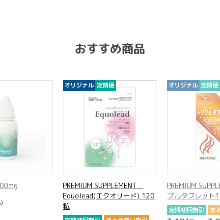
おすすめ商品
オリジナル
定期便
オリジナル
定期便
00mg
PREMIUM SUPPLEMENT
PREMIUM SUPP
Equolead(エクオリード) 120
プルタブレット1
)
粒
定期初回割引
ま