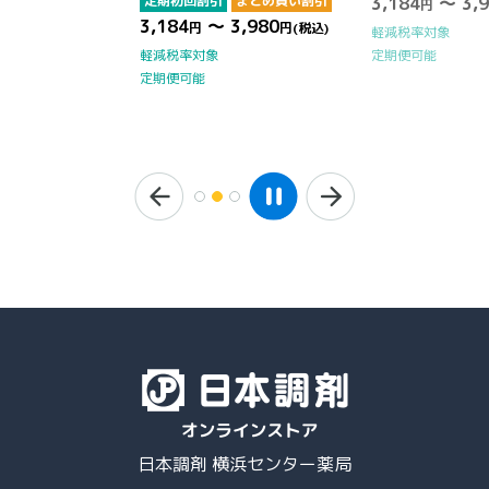
定期初回割引
まとめ買い割引
3,184
～ 3,9
円
3,184
～ 3,980
円
円
(税込)
軽減税率対象
定期便可能
軽減税率対象
定期便可能
日本調剤 横浜センター薬局