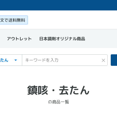
このページ本文を読む
文で送料無料
日本調剤オリジナル商品
アウトレット
ゴリ
ワード
×
鎮咳・去たん
の商品一覧