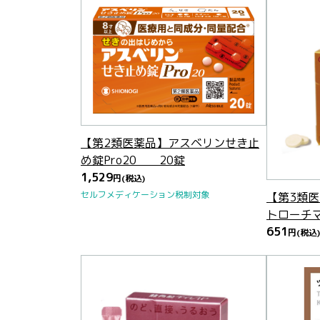
【第2類医薬品】アスベリンせき止
め錠Pro20 20錠
1,529
円
(税込)
セルフメディケーション税制対象
【第3類
トローチマ
651
円
(税込)