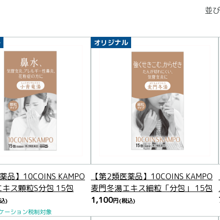
並び
ル
オリジナル
品】10COINS KAMPO
【第2類医薬品】10COINS KAMPO
キス顆粒S分包 15包
麦門冬湯エキス細粒「分包」 15包
1,100
込)
円
(税込)
ケーション税制対象