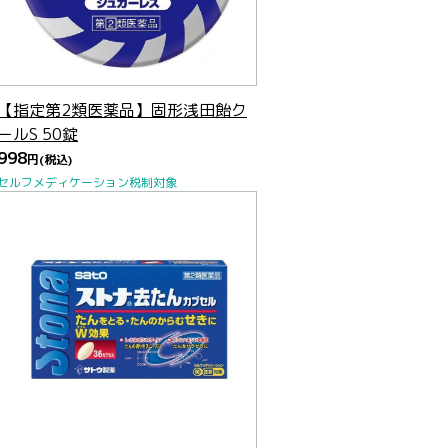
【指定第2類医薬品】固形浅田飴ク
ールS 50錠
998
円
(税込)
セルフメディケーション税制対象