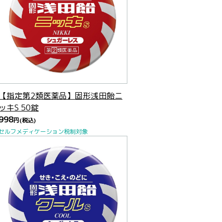
【指定第2類医薬品】固形浅田飴ニ
ッキS 50錠
998
円
(税込)
セルフメディケーション税制対象