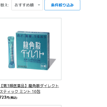
替え:
条件絞り込み
項目を選択する
【第3類医薬品】龍角散ダイレクト
スティック ミント 16包
723
円
(税込)