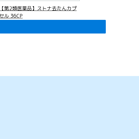
【第2類医薬品】ストナ去たんカプ
セル 36CP
2,087
円
(税込)
セルフメディケーション税制対象