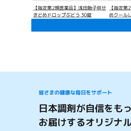
【指定第2類医薬品】浅田飴子供せ
【指定第
きどめドロップぶどう 30錠
めクールレ
748
748
円
(税込)
円
(税込)
セルフメディケーション税制対象
セルフメディ
皆さまの健康な毎日をサポート
日本調剤が自信をも
お届けするオリジナ