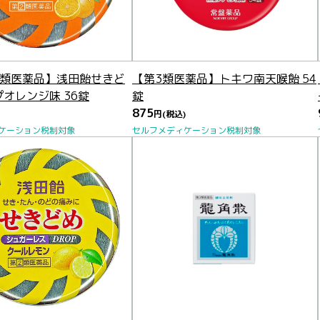
2類医薬品】浅田飴せきど
【第3類医薬品】トキワ南天喉飴 54
オレンジ味 36錠
錠
875
円
(税込)
ケーション税制対象
セルフメディケーション税制対象