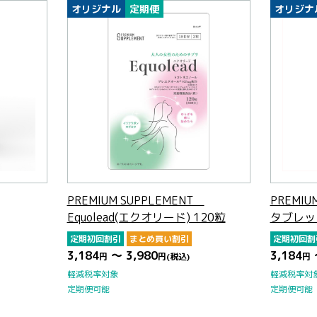
オリジナル
定期便
オリジナ
PREMIUM SUPPLEMENT
PREMIU
Equolead(エクオリード) 120粒
タブレッ
定期初回割引
まとめ買い割引
定期初回割
3,184
～ 3,980
3,184
円
円
(税込)
円
軽減税率対象
軽減税率対
定期便可能
定期便可能