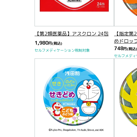
【第2類医薬品】アスクロン 24包
【指定第
めドロップ
1,980
円
(税込)
748
円
(税込)
セルフメディケーション税制対象
セルフメディ