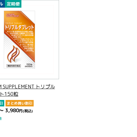
ル
定期便
M SUPPLEMENT トリプル
ト150粒
引
まとめ買い割引
～ 3,980
円
(税込)
象