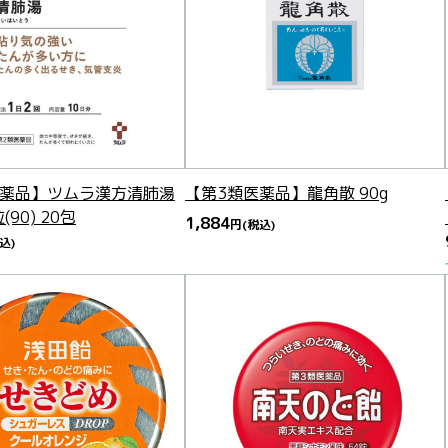
医薬品】ツムラ漢方清肺湯
【第3類医薬品】龍角散 90g
90) 20包
1,884
円
(税込)
込)