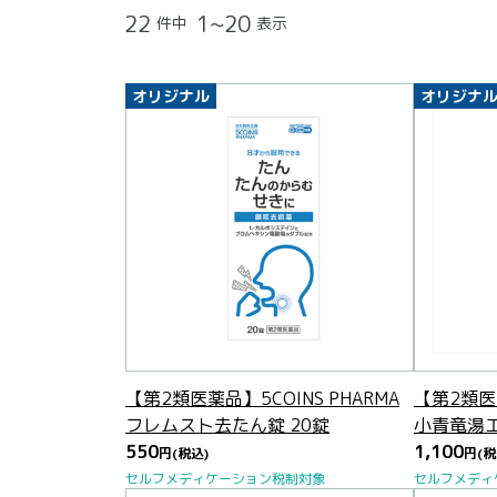
22
1~20
件中
表示
オリジナル
オリジナ
【第2類医薬品】5COINS PHARMA
【第2類医薬
フレムスト去たん錠 20錠
小青竜湯エ
550
1,100
円
(税込)
円
(税
セルフメディケーション税制対象
セルフメディ