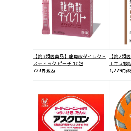
【第3類医薬品】龍角散ダイレクト
【第2類
スティック ピーチ 16包
エキス顆粒(
723
1,779
円
(税込)
円
(税