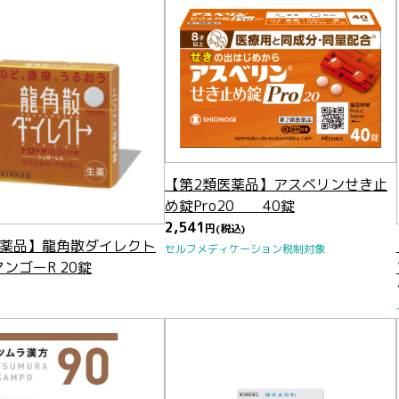
【第2類医薬品】アスベリンせき止
め錠Pro20 40錠
2,541
円
(税込)
医薬品】龍角散ダイレクト
セルフメディケーション税制対象
ンゴーR 20錠