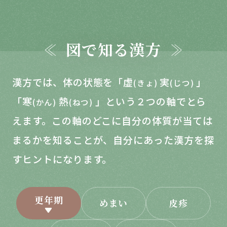
図で知る漢方
漢方では、体の状態を「虚
実
」
(きょ)
(じつ)
「寒
熱
」という２つの軸でとら
(かん)
(ねつ)
えます。この軸のどこに自分の体質が当ては
まるかを知ることが、自分にあった漢方を探
すヒントになります。
更年期
めまい
皮疹