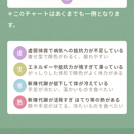
＊このチャートはあくまでも一例となりま
す。
虚弱体質で病気への抵抗力が不足している
虚
痩せ型で顔色がわるく、疲れやすい
エネルギーや抵抗力が強すぎて滞っている
実
がっしりした体形で顔色がよく体力がある
新陳代謝が低下して体が冷えている
寒
手足が冷たい、温かいものを食べたい
新陳代謝が活発すぎ ほてり等の熱がある
熱
顔や手足がほてる、冷たいものを食べたい