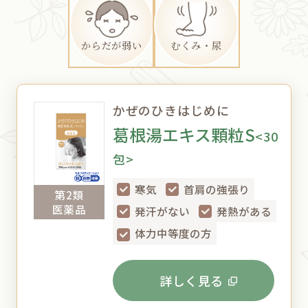
からだが弱い
むくみ・尿
かぜのひきはじめに
葛根湯エキス顆粒S
<30
包>
寒気
首肩の強張り
第2類
医薬品
発汗がない
発熱がある
体力中等度の方
詳しく見る