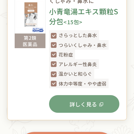
くしゃみ・鼻水に
小青竜湯エキス顆粒S
分包
<15包>
さらっとした鼻水
第2類
医薬品
つらいくしゃみ・鼻水
花粉症
アレルギー性鼻炎
温かいと和らぐ
体力中等度・やや虚弱
詳しく見る