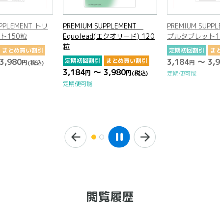
UPPLEMENT トリ
PREMIUM SUPPLEMENT
PREMIUM SUPP
ト150粒
Equolead(エクオリード) 120
プルタブレット1
粒
まとめ買い割引
定期初回割引
ま
3,980
定期初回割引
まとめ買い割引
3,184
～ 3,9
円
(税込)
円
3,184
～ 3,980
円
円
(税込)
定期便可能
定期便可能
閲覧履歴