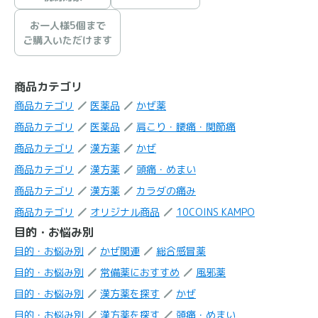
お一人様5個まで
ご購入いただけます
商品カテゴリ
商品カテゴリ
医薬品
かぜ薬
商品カテゴリ
医薬品
肩こり・腰痛・関節痛
商品カテゴリ
漢方薬
かぜ
商品カテゴリ
漢方薬
頭痛・めまい
商品カテゴリ
漢方薬
カラダの痛み
商品カテゴリ
オリジナル商品
10COINS KAMPO
目的・お悩み別
目的・お悩み別
かぜ関連
総合感冒薬
目的・お悩み別
常備薬におすすめ
風邪薬
目的・お悩み別
漢方薬を探す
かぜ
目的・お悩み別
漢方薬を探す
頭痛・めまい