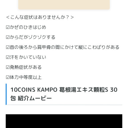
＜こんな症状はありませんか？＞
☑かぜのひきはじめ
☑からだがゾクゾクする
☑首の後ろから肩甲骨の間にかけて縦にこわばりがある
☑汗をかいていない
☑発熱症状がある
☑体力中等度以上
10COINS KAMPO 葛根湯エキス顆粒S 30
包 紹介ムービー