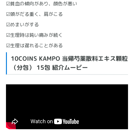
☑貧血の傾向があり、顔色が悪い
☑頭がだる重く、肩がこる
☑めまいがする
☑生理時は鈍い痛みが続く
☑生理は遅れることがある
10COINS KAMPO 当帰芍薬散料エキス顆粒
（分包） 15包 紹介ムービー