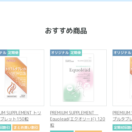
おすすめ商品
期便
オリジナル
定期便
オリジナル
定期便
UPPLEMENT トリ
PREMIUM SUPPLEMENT
PREMIUM SUPP
ト150粒
Equolead(エクオリード) 120
プルタブレット1
粒
まとめ買い割引
定期初回割引
ま