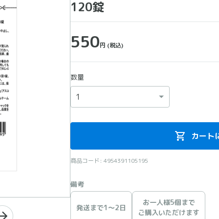
120錠
550
円
(税込)
数量
カート
商品コード: 4954391105195
備考
お一人様5個まで
発送まで1〜2日
ご購入いただけます