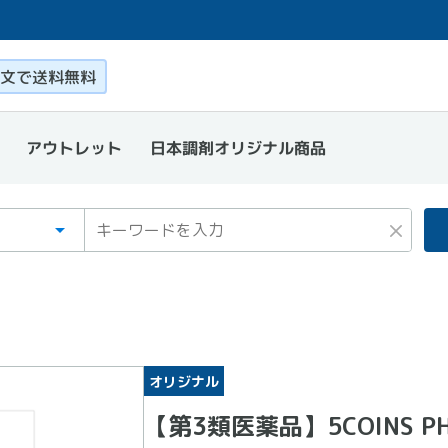
このページ本文を読む
文で送料無料
日本調剤オリジナル商品
アウトレット
ゴリ
ワード
×
オリジナル
【第3類医薬品】5COINS 