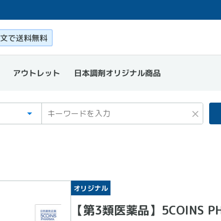
このページ本文を読む
文で送料無料
日本調剤オリジナル商品
アウトレット
ゴリ
ワード
×
オリジナル
【第3類医薬品】5COINS P