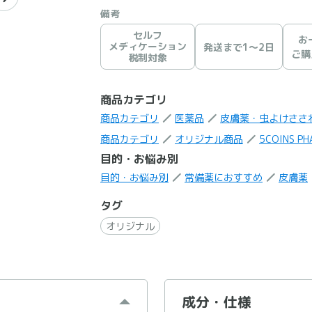
備考
セルフ
お
メディケーション
発送まで1〜2日
ご購
税制対象
商品カテゴリ
商品カテゴリ
医薬品
皮膚薬・虫よけささ
商品カテゴリ
オリジナル商品
5COINS PH
目的・お悩み別
目的・お悩み別
常備薬におすすめ
皮膚薬
タグ
オリジナル
成分・仕様