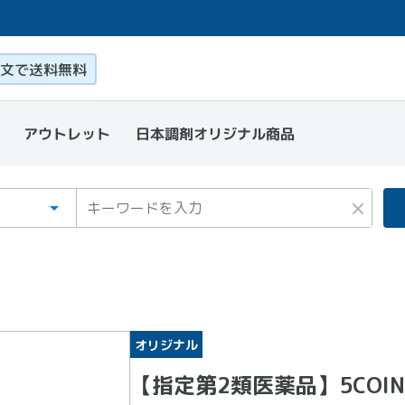
このページ本文を読む
文で送料無料
日本調剤オリジナル商品
アウトレット
ゴリ
ワード
×
オリジナル
【指定第2類医薬品】5COINS