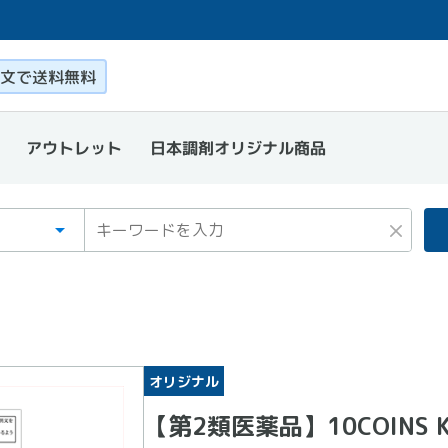
このページ本文を読む
文で送料無料
日本調剤オリジナル商品
アウトレット
ゴリ
ワード
×
オリジナル
【第2類医薬品】10COINS