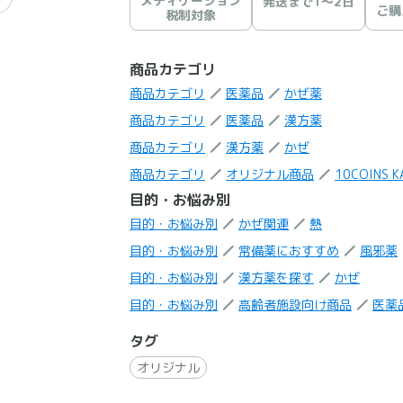
メディケーション
発送まで1〜2日
ご購
税制対象
商品カテゴリ
商品カテゴリ
医薬品
かぜ薬
商品カテゴリ
医薬品
漢方薬
商品カテゴリ
漢方薬
かぜ
商品カテゴリ
オリジナル商品
10COINS 
目的・お悩み別
目的・お悩み別
かぜ関連
熱
目的・お悩み別
常備薬におすすめ
風邪薬
目的・お悩み別
漢方薬を探す
かぜ
目的・お悩み別
高齢者施設向け商品
医薬
タグ
オリジナル