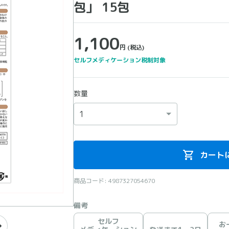
包」 15包
1,100
円
(税込)
セルフメディケーション税制対象
数量
カート
商品コード: 4987327054670
備考
セルフ
お