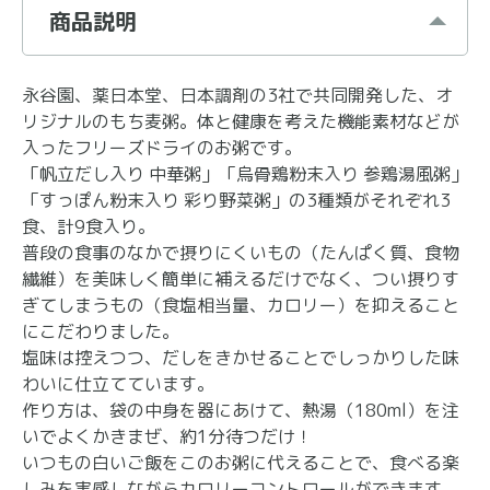
商品説明
永谷園、薬日本堂、日本調剤の3社で共同開発した、オ
リジナルのもち麦粥。体と健康を考えた機能素材などが
入ったフリーズドライのお粥です。
「帆立だし入り 中華粥」「烏骨鶏粉末入り 参鶏湯風粥」
「すっぽん粉末入り 彩り野菜粥」の3種類がそれぞれ3
食、計9食入り。
普段の食事のなかで摂りにくいもの（たんぱく質、食物
繊維）を美味しく簡単に補えるだけでなく、つい摂りす
ぎてしまうもの（食塩相当量、カロリー）を抑えること
にこだわりました。
塩味は控えつつ、だしをきかせることでしっかりした味
わいに仕立てています。
作り方は、袋の中身を器にあけて、熱湯（180ml）を注
いでよくかきまぜ、約1分待つだけ！
いつもの白いご飯をこのお粥に代えることで、食べる楽
しみを実感しながらカロリーコントロールができます。