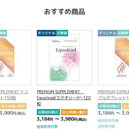
おすすめ商品
期便
オリジナル
定期便
オリジナル
定期便
UPPLEMENT
PREMIUM SUPPLEMENT トリ
PREMIUM SUP
(エクオリード) 120
プルタブレット150粒
Equolead(エク
粒
定期初回割引
まとめ買い割引
まとめ買い割引
3,184
～ 3,980
定期初回割引
ま
円
円
(税込)
3,980
3,184
～ 3,9
円
(税込)
円
軽減税率対象
定期便可能
軽減税率対象