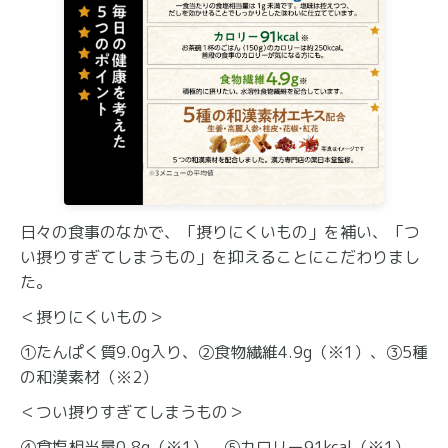
日々の食事のなかで、「摂りにくいもの」を補い、「つ
い摂りすぎてしまうもの」を抑えることにこだわりまし
た。
＜摂りにくいもの＞
①たんぱく質9.0g入り、②食物繊維4.9g（※1）、③5種
の和漢素材（※2）
＜つい摂りすぎてしまうもの＞
④食塩相当量0.8g（※1）、⑤カロリー91kcal（※1）