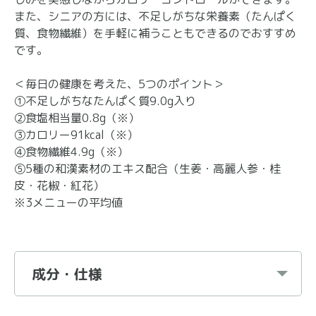
また、シニアの方には、不足しがちな栄養素（たんぱく
質、食物繊維）を手軽に補うこともできるのでおすすめ
です。
＜毎日の健康を考えた、5つのポイント＞
①不足しがちなたんぱく質9.0g入り
②食塩相当量0.8g（※）
③カロリー91kcal（※）
④食物繊維4.9g（※）
⑤5種の和漢素材のエキス配合（生姜・高麗人参・桂
皮・花椒・紅花）
※3メニューの平均値
成分・仕様