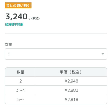
まとめ買い割引
3,240
円
(税込)
軽減税率対象
数量
数量
単価（税込）
まとめ買いの商品
2
¥2,948
3〜4
¥2,883
5〜
¥2,818