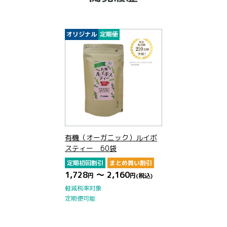
オリジナル
定期便
有機（オーガニック）ルイボ
スティー 60袋
定期初回割引
まとめ買い割引
1,728
～ 2,160
円
円
(税込)
軽減税率対象
定期便可能