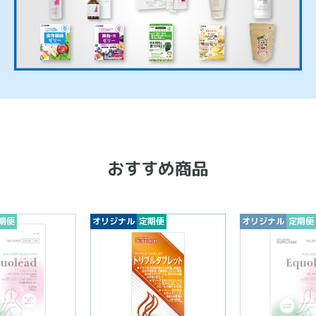
おすすめ商品
期便
オリジナル
定期便
オリジナル
定期便