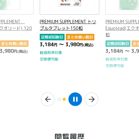
UPPLEMENT
PREMIUM SUPPLEMENT トリ
PREMIUM SUP
(エクオリード) 120
プルタブレット150粒
Equolead(エク
粒
定期初回割引
まとめ買い割引
まとめ買い割引
3,184
～ 3,980
定期初回割引
ま
円
円
(税込)
3,980
3,184
～ 3,9
円
(税込)
円
軽減税率対象
定期便可能
軽減税率対象
定期便可能
閲覧履歴