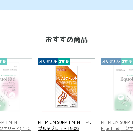
おすすめ商品
期便
オリジナル
定期便
オリジナル
定期便
UPPLEMENT
PREMIUM SUPPLEMENT トリ
PREMIUM SUP
(エクオリード) 120
プルタブレット150粒
Equolead(エク