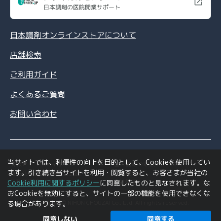
日本調剤の医院開業サポート
日本調剤オンラインストアについて
店舗検索
ご利用ガイド
よくあるご質問
お問い合わせ
当サイトでは、利便性の向上を目的として、Cookieを使用してい
情報セキュリティポリシー
個人情報の取扱いについて
ます。引き続き当サイトを利用・閲覧すると、お客さまが当社の
特定商取引法に基づく表記
利用規約
ご利用環境について
会社情報
Cookie利用に関するポリシー
に同意したものと見なされます。な
おCookieを無効にすると、サイトの一部の機能を使用できなくな
Copyright © NIHON CHOUZAI Co., Ltd. All rights reserved.
る場合があります。
同意しない
同意する