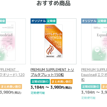
おすすめ商品
期便
オリジナル
定期便
オリジナル
定期便
UPPLEMENT
PREMIUM SUPPLEMENT トリ
PREMIUM SUP
(エクオリード) 120
プルタブレット150粒
Equolead(エク
粒
定期初回割引
まとめ買い割引
まとめ買い割引
3,184
～ 3,980
定期初回割引
ま
円
円
(税込)
3,980
3,184
～ 3,9
円
(税込)
円
定期便可能
定期便可能