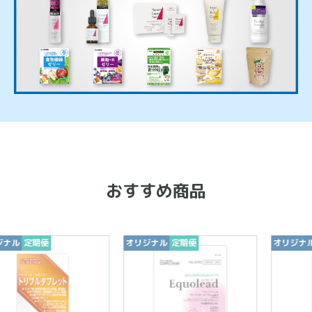
おすすめ商品
期便
オリジナル
定期便
オリジナル
定期便