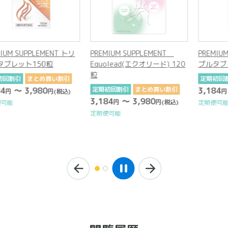
UPPLEMENT トリ
PREMIUM SUPPLEMENT
PREMIUM SUPP
ト150粒
Equolead(エクオリード) 120
プルタブレット1
粒
まとめ買い割引
定期初回割引
ま
3,980
定期初回割引
まとめ買い割引
3,184
～ 3,9
円
(税込)
円
3,184
～ 3,980
円
円
(税込)
定期便可能
定期便可能