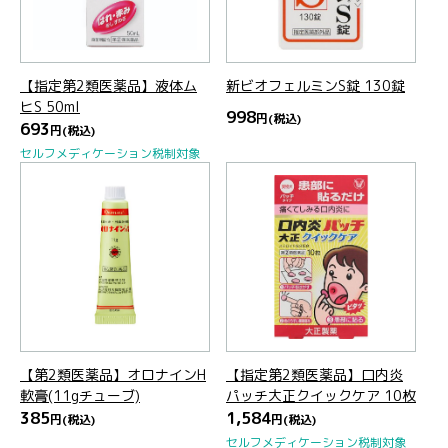
【指定第2類医薬品】液体ム
新ビオフェルミンS錠 130錠
ヒS 50ml
998
円
(税込)
693
円
(税込)
セルフメディケーション税制対象
【第2類医薬品】オロナインH
【指定第2類医薬品】口内炎
軟膏(11gチューブ)
パッチ大正クイックケア 10枚
385
1,584
円
(税込)
円
(税込)
セルフメディケーション税制対象