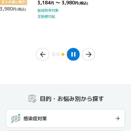
まとめ買い割引
3,184
～ 3,980
円
円
(税込)
3,980
円
(税込)
軽減税率対象
定期便可能
目的・お悩み別から探す
感染症対策