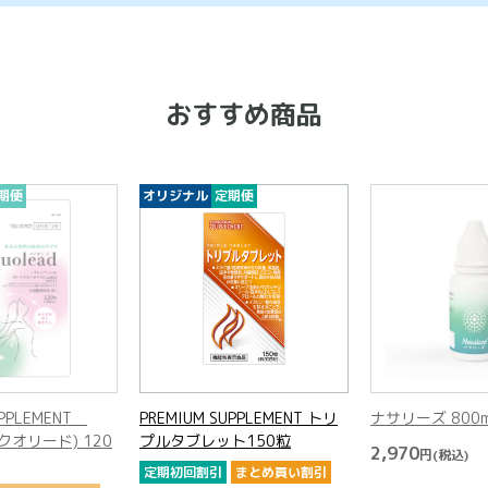
おすすめ商品
期便
オリジナル
定期便
UPPLEMENT
PREMIUM SUPPLEMENT トリ
ナサリーズ 800
(エクオリード) 120
プルタブレット150粒
2,970
円
(税込)
定期初回割引
まとめ買い割引