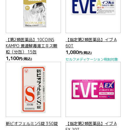
【第2類医薬品】10COINS
【指定第2類医薬品】イブ A
KAMPO 黄連解毒湯エキス顆
60T
粒（分包） 15包
1,080
円
(税込)
1,100
円
(税込)
セルフメディケーション税制対象
新ビオフェルミンS錠 350錠
【指定第2類医薬品】イブ A
EX 20T