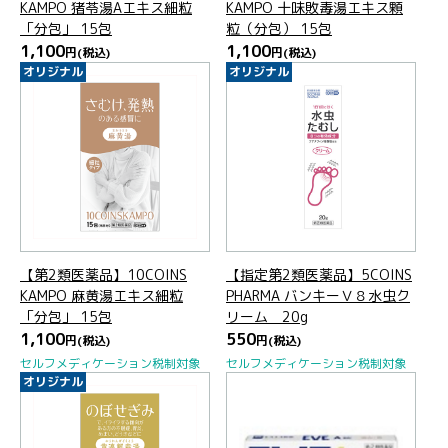
KAMPO 猪苓湯Aエキス細粒
KAMPO 十味敗毒湯エキス顆
「分包」 15包
粒（分包） 15包
1,100
1,100
円
(税込)
円
(税込)
オリジナル
オリジナル
【第2類医薬品】10COINS
【指定第2類医薬品】5COINS
KAMPO 麻黄湯エキス細粒
PHARMA バンキーＶ８水虫ク
「分包」 15包
リーム 20g
1,100
550
円
(税込)
円
(税込)
セルフメディケーション税制対象
セルフメディケーション税制対象
オリジナル