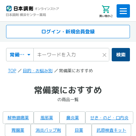
買い物かご
ログイン・新規会員登録
検索カテゴリ
検索キーワード
×
検索
TOP
目的・お悩み別
常備薬におすすめ
「常備薬におすすめ」
常備薬におすすめ
の検索結果
の商品一覧
の商品一覧
解熱鎮痛薬
風邪薬
鼻炎薬
せき・のど・口内炎
胃腸薬
消炎パップ剤
目薬
抗原検査キット