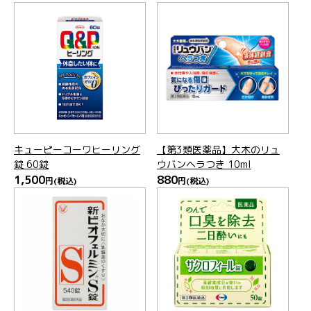
キューピーコーワヒーリング
【第3類医薬品】大木のリュ
錠 60錠
ウバンヘラつき 10ml
1,500
880
円
(税込)
円
(税込)