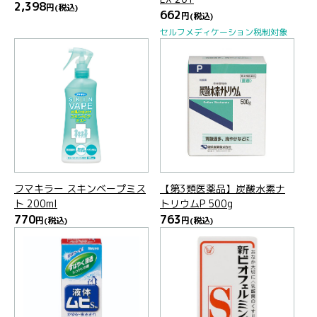
2,398
円
(税込)
662
円
(税込)
セルフメディケーション税制対象
フマキラー スキンベープミス
【第3類医薬品】炭酸水素ナ
ト 200ml
トリウムP 500g
770
763
円
(税込)
円
(税込)