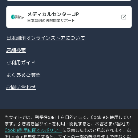
メディカルセンター.JP
日本調剤の医院開業サポート
日本調剤オンラインストアについて
店舗検索
ご利用ガイド
よくあるご質問
お問い合わせ
当サイトでは、利便性の向上を目的として、Cookieを使用してい
情報セキュリティポリシー
個人情報の取扱いについて
ます。引き続き当サイトを利用・閲覧すると、お客さまが当社の
特定商取引法に基づく表記
利用規約
ご利用環境について
会社情報
Cookie利用に関するポリシー
に同意したものと見なされます。な
おCookieを無効にすると、サイトの一部の機能を使用できなくな