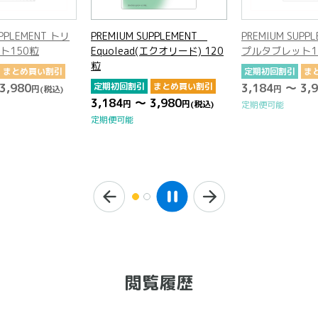
UPPLEMENT トリ
PREMIUM SUPPLEMENT
PREMIUM SUPP
ト150粒
Equolead(エクオリード) 120
プルタブレット1
粒
まとめ買い割引
定期初回割引
ま
3,980
定期初回割引
まとめ買い割引
3,184
～ 3,9
円
(税込)
円
3,184
～ 3,980
円
円
(税込)
定期便可能
定期便可能
閲覧履歴