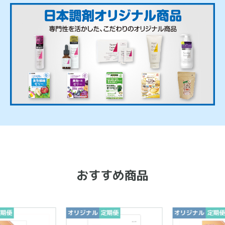
おすすめ商品
期便
オリジナル
定期便
オリジナル
定期便