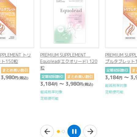
UPPLEMENT トリ
PREMIUM SUPPLEMENT
PREMIUM SUPP
ト150粒
Equolead(エクオリード) 120
プルタブレット1
粒
まとめ買い割引
定期初回割引
ま
3,980
定期初回割引
まとめ買い割引
3,184
～ 3,9
円
(税込)
円
3,184
～ 3,980
円
円
(税込)
軽減税率対象
定期便可能
軽減税率対象
定期便可能