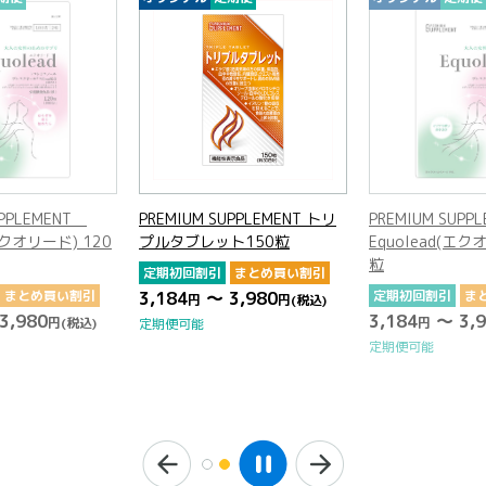
NT
PREMIUM SUPPLEMENT トリ
PREMIUM SUPPLEMENT
) 120
プルタブレット150粒
Equolead(エクオリード) 1
粒
定期初回割引
まとめ買い割引
い割引
3,184
～ 3,980
定期初回割引
まとめ買い割
円
円
(税込)
3,184
～ 3,980
(税込)
円
円
(税込
定期便可能
定期便可能