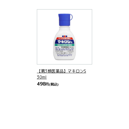
【第3類医薬品】マキロンS
30ml
498
円
(税込)