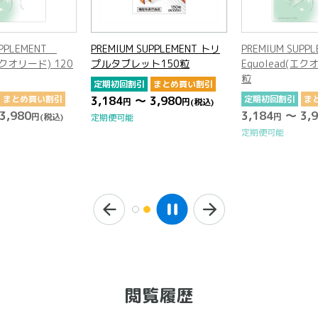
UPPLEMENT
PREMIUM SUPPLEMENT トリ
PREMIUM SUP
(エクオリード) 120
プルタブレット150粒
Equolead(エク
粒
定期初回割引
まとめ買い割引
まとめ買い割引
3,184
～ 3,980
定期初回割引
ま
円
円
(税込)
3,980
3,184
～ 3,9
円
(税込)
円
定期便可能
定期便可能
閲覧履歴