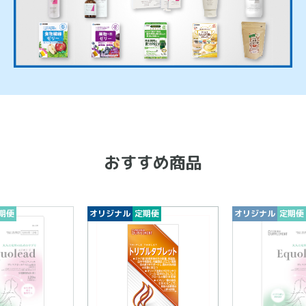
おすすめ商品
期便
オリジナル
定期便
オリジナル
定期便