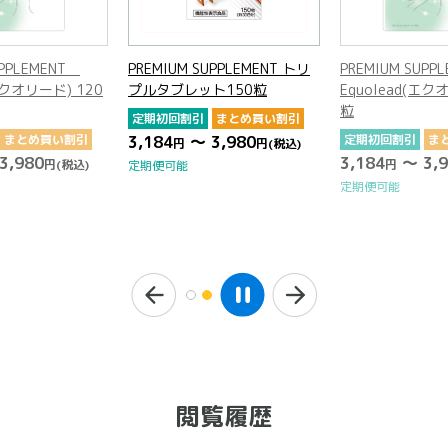
UPPLEMENT
PREMIUM SUPPLEMENT トリ
PREMIUM SUP
(エクオリード) 120
プルタブレット150粒
Equolead(エク
粒
定期初回割引
まとめ買い割引
まとめ買い割引
3,184
～ 3,980
定期初回割引
ま
円
円
(税込)
3,980
3,184
～ 3,9
円
(税込)
円
定期便可能
定期便可能
閲覧履歴