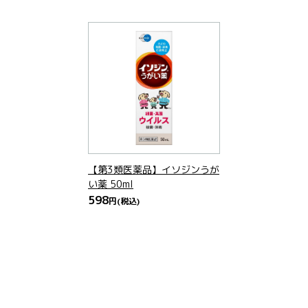
【第3類医薬品】イソジンうが
い薬 50ml
598
円
(税込)