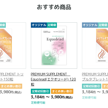
おすすめ商品
期便
オリジナル
定期便
オリジナル
定期便
UPPLEMENT トリ
PREMIUM SUPPLEMENT
PREMIUM SUPP
ト150粒
Equolead(エクオリード) 120
プルタブレット1
粒
まとめ買い割引
定期初回割引
ま
3,980
定期初回割引
まとめ買い割引
3,184
～ 3,9
円
(税込)
円
3,184
～ 3,980
円
円
(税込)
定期便可能
定期便可能