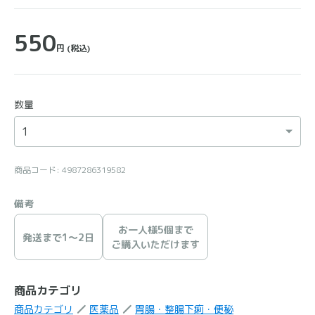
550
円
(税込)
数量
商品コード: 4987286319582
備考
お一人様5個まで
発送まで1〜2日
ご購入いただけます
商品カテゴリ
商品カテゴリ
医薬品
胃腸・整腸下痢・便秘