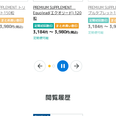
UPPLEMENT トリ
PREMIUM SUPPLEMENT
PREMIUM SUPP
ト150粒
Equolead(エクオリード) 120
プルタブレット1
粒
まとめ買い割引
定期初回割引
ま
3,980
定期初回割引
まとめ買い割引
3,184
～ 3,9
円
(税込)
円
3,184
～ 3,980
円
円
(税込)
定期便可能
定期便可能
閲覧履歴