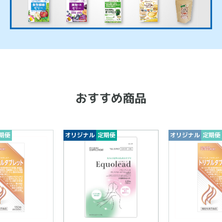
おすすめ商品
期便
オリジナル
定期便
オリジナル
定期便