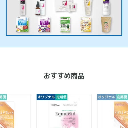
おすすめ商品
期便
オリジナル
定期便
オリジナル
定期便