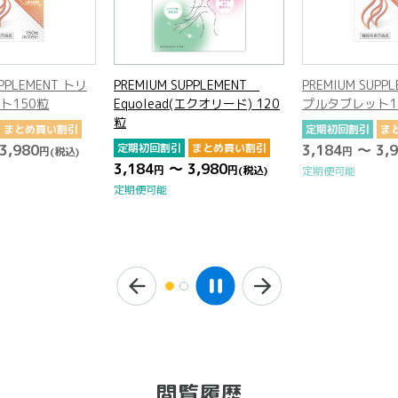
UPPLEMENT トリ
PREMIUM SUPPLEMENT
PREMIUM SUPP
ト150粒
Equolead(エクオリード) 120
プルタブレット1
粒
まとめ買い割引
定期初回割引
ま
3,980
定期初回割引
まとめ買い割引
3,184
～ 3,9
円
(税込)
円
3,184
～ 3,980
円
円
(税込)
定期便可能
定期便可能
閲覧履歴