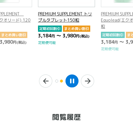
UPPLEMENT トリ
PREMIUM SUPPLEMENT
PREMIUM SUPP
ト150粒
Equolead(エクオリード) 120
プルタブレット1
粒
まとめ買い割引
定期初回割引
ま
3,980
定期初回割引
まとめ買い割引
3,184
～ 3,9
円
(税込)
円
3,184
～ 3,980
円
円
(税込)
定期便可能
定期便可能
閲覧履歴