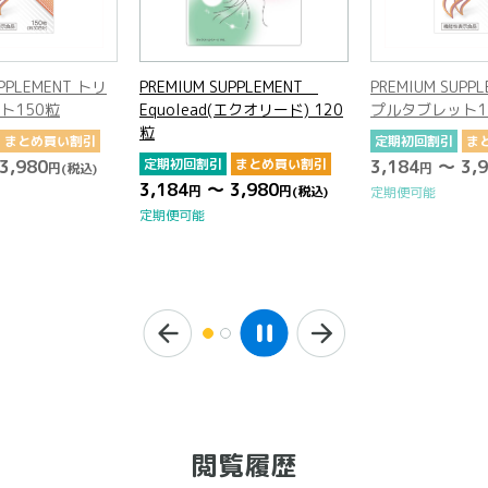
UPPLEMENT トリ
PREMIUM SUPPLEMENT
PREMIUM SUPP
ト150粒
Equolead(エクオリード) 120
プルタブレット1
粒
まとめ買い割引
定期初回割引
ま
3,980
定期初回割引
まとめ買い割引
3,184
～ 3,9
円
(税込)
円
3,184
～ 3,980
円
円
(税込)
定期便可能
定期便可能
閲覧履歴