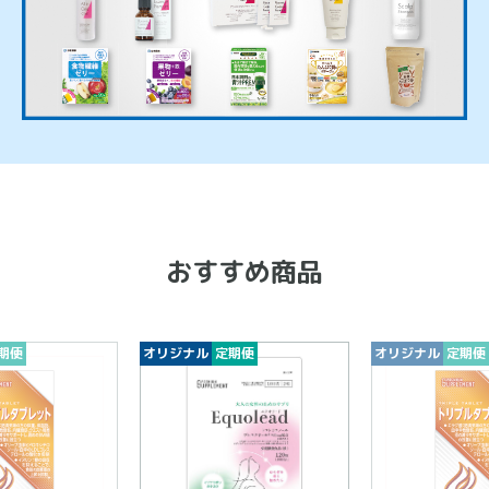
おすすめ商品
期便
オリジナル
定期便
オリジナル
定期便