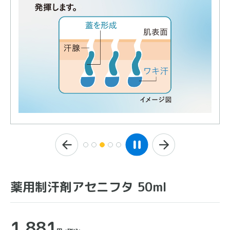
薬用制汗剤アセニフタ 50ml
1,881