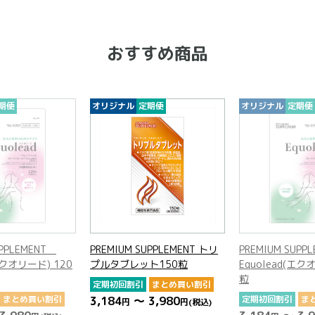
おすすめ商品
期便
オリジナル
定期便
オリジナル
定期便
UPPLEMENT
PREMIUM SUPPLEMENT トリ
PREMIUM SUP
(エクオリード) 120
プルタブレット150粒
Equolead(エク
粒
定期初回割引
まとめ買い割引
まとめ買い割引
3,184
～ 3,980
定期初回割引
ま
円
円
(税込)