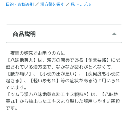
目的・お悩み別
漢方薬を探す
尿トラブル
商品説明
・夜間の頻尿でお困りの方に
【八味地黄丸】は、漢方の原典である【金匱要略】に記
載されている漢方薬で、なかなか疲れがとれなくて、
【腰が痛い】、【小便の出が悪い】、【夜何度も小便に
起きる】、【軽い尿もれ】等の症状がある時に用いられ
ています。
【ツムラ漢方八味地黄丸料エキス顆粒A】は、【八味地
黄丸】から抽出したエキスより製した服用しやすい顆粒
です。