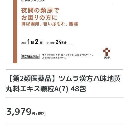
【第2類医薬品】ツムラ漢方八味地黄
丸料エキス顆粒A(7) 48包
3,979
円
(税込)