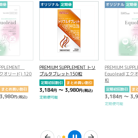
オリジナル
定期便
オリジナル
定期便
オリ
PREMIUM SUPPLEMENT トリ
PREMIUM SUPPLEMENT
PRE
プルタブレット150粒
Equolead(エクオリード) 120
プル
粒
定期初回割引
まとめ買い割引
定期
3,184
～ 3,980
定期初回割引
まとめ買い割引
3,1
円
円
(税込)
3,184
～ 3,980
円
円
(税込)
定期便可能
定期
定期便可能