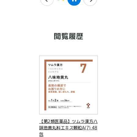
閲覧履歴
【第2類医薬品】ツムラ漢方八
味地黄丸料エキス顆粒A(7) 48
包