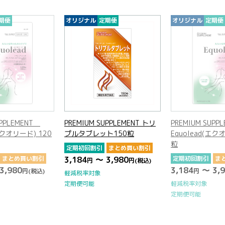
定期便
オリジナル
定期便
オリジナル
定期
UPPLEMENT トリ
PREMIUM SUPPLEMENT
PREMIUM SUP
ト150粒
Equolead(エクオリード) 120
プルタブレット1
粒
まとめ買い割引
定期初回割引
ま
3,980
定期初回割引
まとめ買い割引
3,184
～ 3,
円
(税込)
円
3,184
～ 3,980
円
円
(税込)
軽減税率対象
定期便可能
軽減税率対象
定期便可能