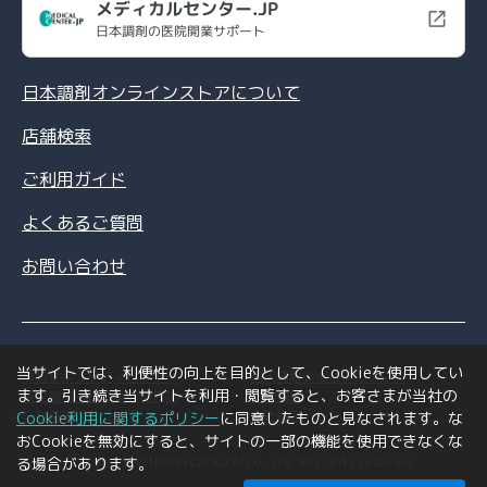
メディカルセンター.JP
日本調剤の医院開業サポート
日本調剤オンラインストアについて
店舗検索
ご利用ガイド
よくあるご質問
お問い合わせ
当サイトでは、利便性の向上を目的として、Cookieを使用してい
情報セキュリティポリシー
個人情報の取扱いについて
ます。引き続き当サイトを利用・閲覧すると、お客さまが当社の
特定商取引法に基づく表記
利用規約
ご利用環境について
会社情報
Cookie利用に関するポリシー
に同意したものと見なされます。な
おCookieを無効にすると、サイトの一部の機能を使用できなくな
Copyright © NIHON CHOUZAI Co., Ltd. All rights reserved.
る場合があります。